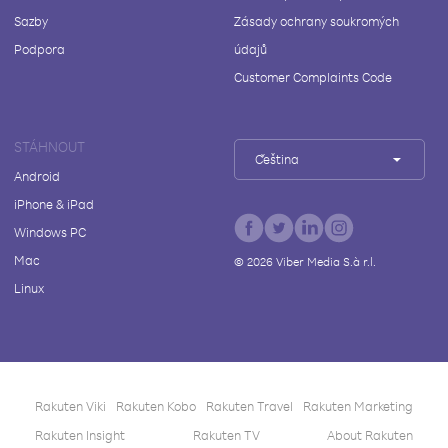
Sazby
Zásady ochrany soukromých
Podpora
údajů
Customer Complaints Code
STÁHNOUT
Čeština
Android
iPhone & iPad
Windows PC
Mac
©
2026
Viber Media S.à r.l.
Linux
Rakuten Viki
Rakuten Kobo
Rakuten Travel
Rakuten Marketing
Rakuten Insight
Rakuten TV
About Rakuten