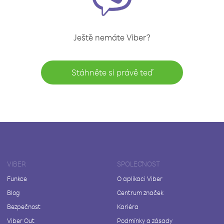
Ještě nemáte Viber?
Stáhněte si právě teď
VIBER
SPOLEČNOST
Funkce
O aplikaci Viber
Blog
Centrum značek
Bezpečnost
Kariéra
Viber Out
Podmínky a zásady