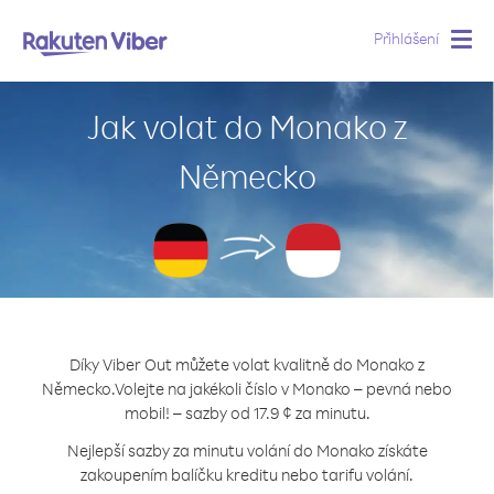
Přihlášení
Togg
navig
Jak volat do Monako z
Německo
Díky Viber Out můžete volat kvalitně do Monako z
Německo.
Volejte na jakékoli číslo v Monako – pevná nebo
mobil! – sazby od 17.9 ¢ za minutu.
Nejlepší sazby za minutu volání do Monako získáte
zakoupením balíčku kreditu nebo tarifu volání.