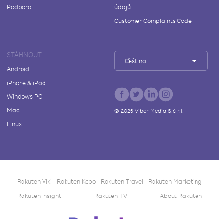
Podpora
údajů
Customer Complaints Code
STÁHNOUT
Čeština
Android
iPhone & iPad
Windows PC
Mac
©
2026
Viber Media S.à r.l.
Linux
Rakuten Viki
Rakuten Kobo
Rakuten Travel
Rakuten Marketing
Rakuten Insight
Rakuten TV
About Rakuten