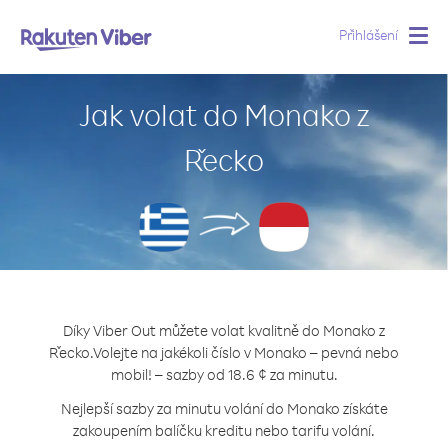
Přihlášení
Togg
navig
Jak volat do Monako z
Řecko
Díky Viber Out můžete volat kvalitně do Monako z
Řecko.
Volejte na jakékoli číslo v Monako – pevná nebo
mobil! – sazby od 18.6 ¢ za minutu.
Nejlepší sazby za minutu volání do Monako získáte
zakoupením balíčku kreditu nebo tarifu volání.