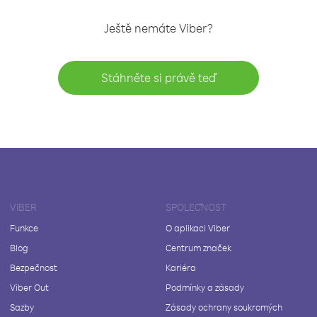
Ještě nemáte Viber?
Stáhněte si právě teď
VIBER
SPOLEČNOST
Funkce
O aplikaci Viber
Blog
Centrum značek
Bezpečnost
Kariéra
Viber Out
Podmínky a zásady
Sazby
Zásady ochrany soukromých