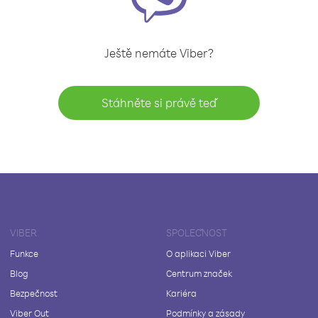
Ještě nemáte Viber?
Stáhněte si právě teď
VIBER
SPOLEČNOST
Funkce
O aplikaci Viber
Blog
Centrum značek
Bezpečnost
Kariéra
Viber Out
Podmínky a zásady