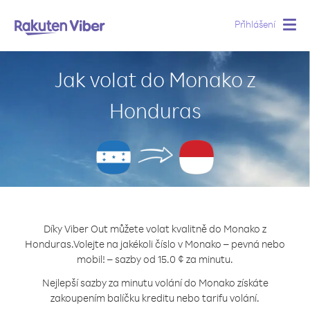
Přihlášení
Togg
navig
Jak volat do Monako z
Honduras
Díky Viber Out můžete volat kvalitně do Monako z
Honduras.
Volejte na jakékoli číslo v Monako – pevná nebo
mobil! – sazby od 15.0 ¢ za minutu.
Nejlepší sazby za minutu volání do Monako získáte
zakoupením balíčku kreditu nebo tarifu volání.