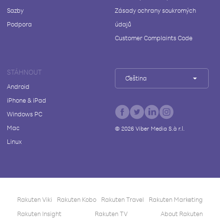
Sazby
Zásady ochrany soukromých
Podpora
údajů
Customer Complaints Code
STÁHNOUT
Čeština
Android
iPhone & iPad
Windows PC
Mac
©
2026
Viber Media S.à r.l.
Linux
Rakuten Viki
Rakuten Kobo
Rakuten Travel
Rakuten Marketing
Rakuten Insight
Rakuten TV
About Rakuten