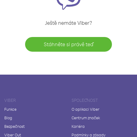
Ještě nemáte Viber?
Stáhněte si právě teď
VIBER
SPOLEČNOST
Funkce
O aplikaci Viber
Blog
Centrum značek
Bezpečnost
Kariéra
Viber Out
Podmínky a zásady