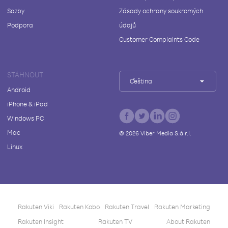
Sazby
Zásady ochrany soukromých
Podpora
údajů
Customer Complaints Code
STÁHNOUT
Čeština
Android
iPhone & iPad
Windows PC
Mac
©
2026
Viber Media S.à r.l.
Linux
Rakuten Viki
Rakuten Kobo
Rakuten Travel
Rakuten Marketing
Rakuten Insight
Rakuten TV
About Rakuten