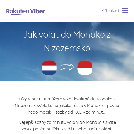
Přihlášení
Togg
navig
Jak volat do Monako z
Nizozemsko
Díky Viber Out můžete volat kvalitně do Monako z
Nizozemsko.
Volejte na jakékoli číslo v Monako – pevná
nebo mobil! – sazby od 18.2 ¢ za minutu.
Nejlepší sazby za minutu volání do Monako získáte
zakoupením balíčku kreditu nebo tarifu volání.