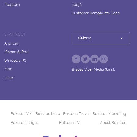
Podpora
údajů
Customer Complaints Code
STÁHNOUT
Čeština
Android
iPhone & iPad
Windows PC
Mac
©
2026
Viber Media S.à r.l.
Linux
Rakuten Viki
Rakuten Kobo
Rakuten Travel
Rakuten Marketing
Rakuten Insight
Rakuten TV
About Rakuten