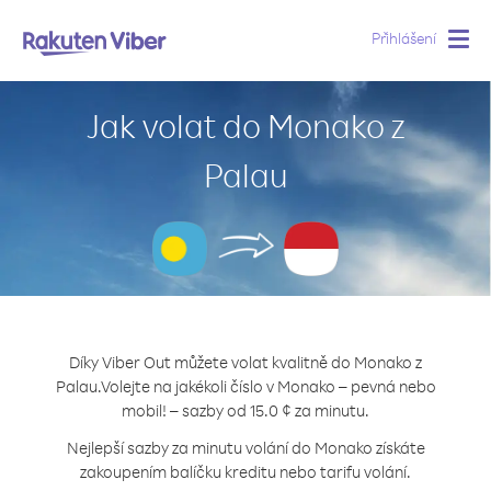
Přihlášení
Togg
navig
Jak volat do Monako z
Palau
Díky Viber Out můžete volat kvalitně do Monako z
Palau.
Volejte na jakékoli číslo v Monako – pevná nebo
mobil! – sazby od 15.0 ¢ za minutu.
Nejlepší sazby za minutu volání do Monako získáte
zakoupením balíčku kreditu nebo tarifu volání.