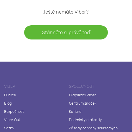
Ještě nemáte Viber?
Stáhněte si právě teď
VIBER
SPOLEČNOST
Funkce
O aplikaci Viber
Blog
Centrum značek
Bezpečnost
Kariéra
Viber Out
Podmínky a zásady
Sazby
Zásady ochrany soukromých