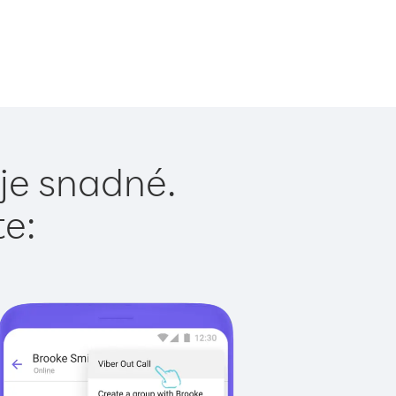
je snadné.
te: