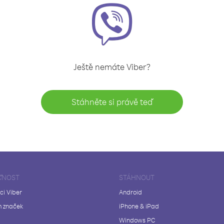
Ještě nemáte Viber?
Stáhněte si právě teď
ČNOST
STÁHNOUT
ci Viber
Android
 značek
iPhone & iPad
Windows PC