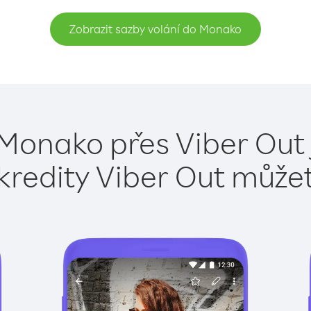
Zobrazit sazby volání do Monako
 Monako přes Viber Out 
kredity Viber Out může