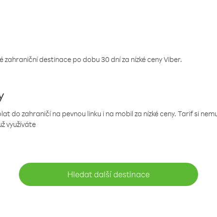
 zahraniční destinace po dobu 30 dní za nízké ceny Viber.
y
 do zahraničí na pevnou linku i na mobil za nízké ceny. Tarif si ne
už využíváte
Hledat další destinace