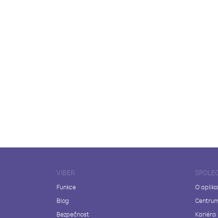
VIBER
SPOLE
Funkce
O aplika
Blog
Centrum
Bezpečnost
Kariéra