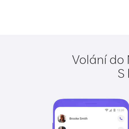
Volání do
S 