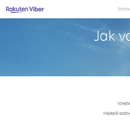
Stáhn
Jak v
Volejt
Nejlepší sazb