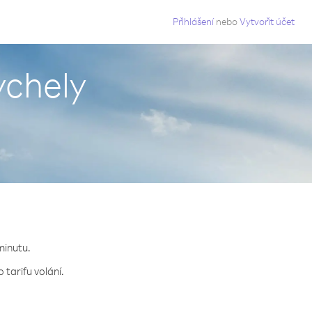
g
Přihlášení
nebo
Vytvořit účet
ychely
minutu.
tarifu volání.