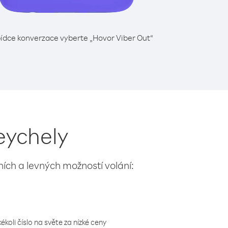
ídce konverzace vyberte „Hovor Viber Out“
eychely
lních a levných možností volání:
koli číslo na světe za nízké ceny