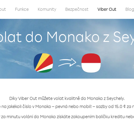
out
Funkce
Komunity
Bezpečnost
Viber Out
Blo
olat do Monako z Se
Díky Viber Out můžete volat kvalitně do Monako z Seychely.
e na jakékoli číslo v Monako – pevná nebo mobil! – sazby od 15.0 ¢ za 
y za minutu volání do Monako získáte zakoupením balíčku kreditu nebo 