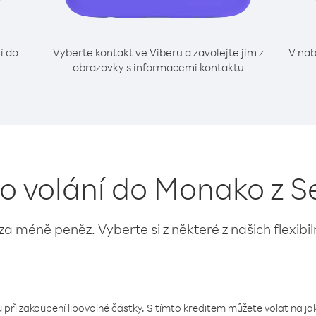
í do
Vyberte kontakt ve Viberu a zavolejte jim z
V nab
obrazovky s informacemi kontaktu
ro volání do Monako z S
 za méně peněz. Vyberte si z některé z našich flexibi
 při zakoupení libovolné částky. S tímto kreditem můžete volat na jaké