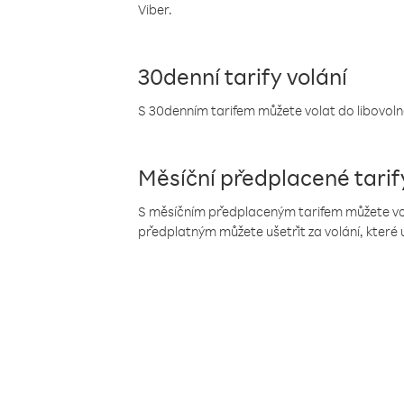
Viber.
30denní tarify volání
S 30denním tarifem můžete volat do libovolné
Měsíční předplacené tarif
S měsíčním předplaceným tarifem můžete volat
předplatným můžete ušetřit za volání, které 