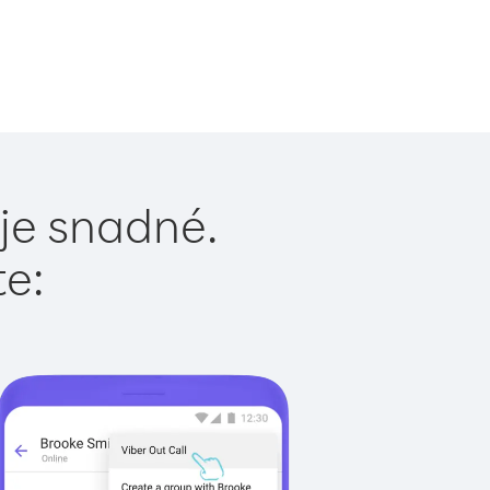
je snadné.
te: