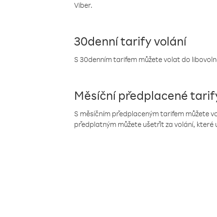
Viber.
30denní tarify volání
S 30denním tarifem můžete volat do libovolné
Měsíční předplacené tarif
S měsíčním předplaceným tarifem můžete volat
předplatným můžete ušetřit za volání, které 