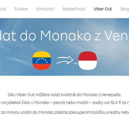
out
Funkce
Komunity
Bezpečnost
Viber Out
Blo
olat do Monako z Ven
Díky Viber Out můžete volat kvalitně do Monako z Venezuela.
e na jakékoli číslo v Monako – pevná nebo mobil! – sazby od 15.0 ¢ za 
y za minutu volání do Monako získáte zakoupením balíčku kreditu nebo 