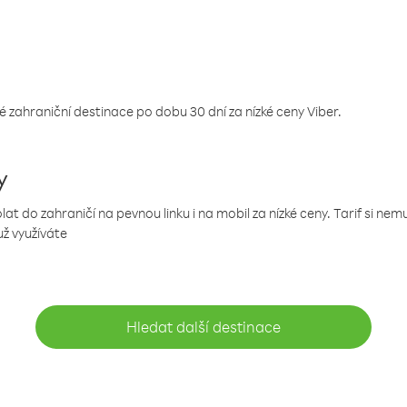
 zahraniční destinace po dobu 30 dní za nízké ceny Viber.
y
 do zahraničí na pevnou linku i na mobil za nízké ceny. Tarif si ne
už využíváte
Hledat další destinace