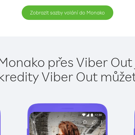
Zobrazit sazby volání do Monako
 Monako přes Viber Out 
kredity Viber Out může