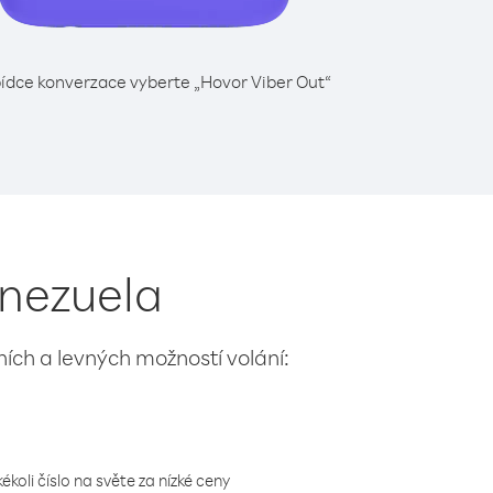
ídce konverzace vyberte „Hovor Viber Out“
enezuela
lních a levných možností volání:
koli číslo na světe za nízké ceny