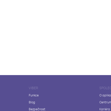
VIBER
SPOLE
Funkce
O aplika
Blog
Centrum
Bezpečnost
Kariéra