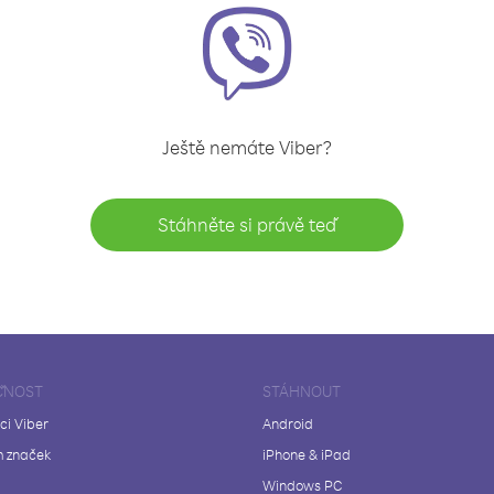
Ještě nemáte Viber?
Stáhněte si právě teď
ČNOST
STÁHNOUT
ci Viber
Android
 značek
iPhone & iPad
Windows PC