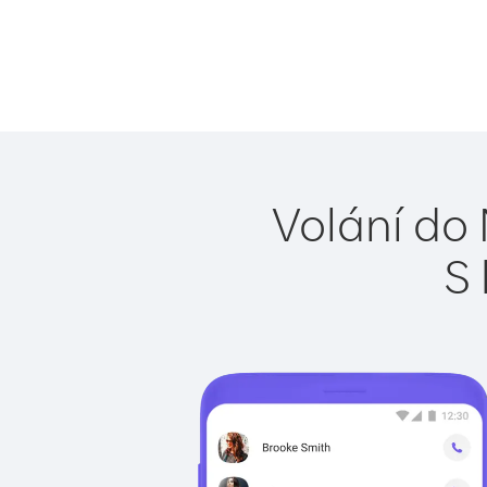
Volání do
S 