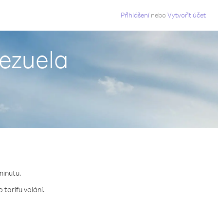
g
Přihlášení
nebo
Vytvořit účet
ezuela
minutu.
tarifu volání.