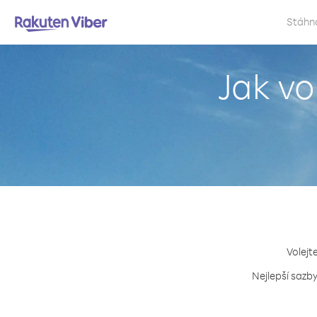
Stáhn
Jak v
Volejt
Nejlepší sazb