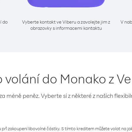
í do
Vyberte kontakt ve Viberu a zavolejte jim z
V nab
obrazovky s informacemi kontaktu
o volání do Monako z V
 za méně peněz. Vyberte si z některé z našich flexibi
 při zakoupení libovolné částky. S tímto kreditem můžete volat na jaké