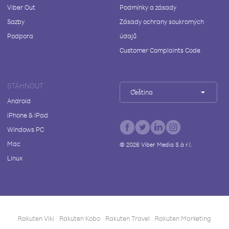
Viber Out
Podmínky a zásady
Sazby
Zásady ochrany soukromých
Podpora
údajů
Customer Complaints Code
STÁHNOUT
Čeština
Android
iPhone & iPad
Windows PC
Mac
©
2026
Viber Media S.à r.l.
Linux
Rakuten Viki
Rakuten Kobo
Rakuten Travel
Rakuten Marketing