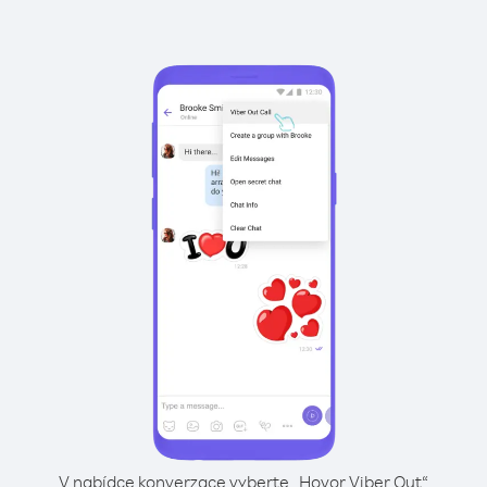
V nabídce konverzace vyberte „Hovor Viber Out“