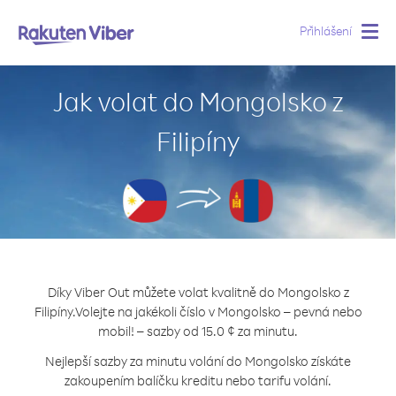
Přihlášení
Togg
navig
Jak volat do Mongolsko z
Filipíny
Díky Viber Out můžete volat kvalitně do Mongolsko z
Filipíny.
Volejte na jakékoli číslo v Mongolsko – pevná nebo
mobil! – sazby od 15.0 ¢ za minutu.
Nejlepší sazby za minutu volání do Mongolsko získáte
zakoupením balíčku kreditu nebo tarifu volání.