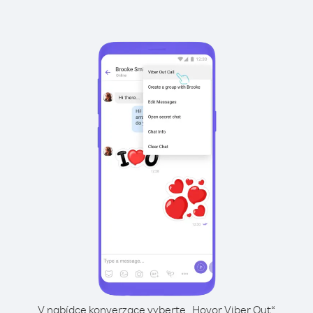
V nabídce konverzace vyberte „Hovor Viber Out“