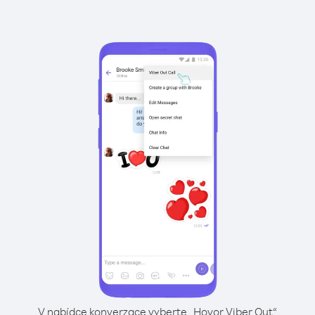
V nabídce konverzace vyberte „Hovor Viber Out“