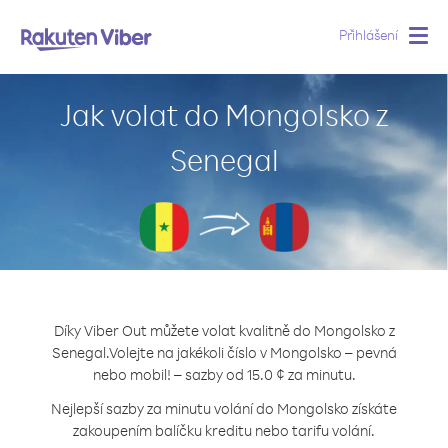
Přihlášení
Togg
navig
Jak volat do Mongolsko z
Senegal
Díky Viber Out můžete volat kvalitně do Mongolsko z
Senegal.
Volejte na jakékoli číslo v Mongolsko – pevná
nebo mobil! – sazby od 15.0 ¢ za minutu.
Nejlepší sazby za minutu volání do Mongolsko získáte
zakoupením balíčku kreditu nebo tarifu volání.