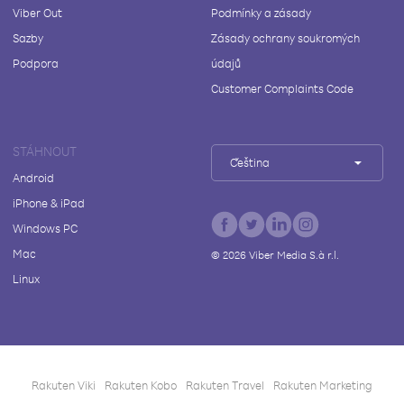
Viber Out
Podmínky a zásady
Sazby
Zásady ochrany soukromých
Podpora
údajů
Customer Complaints Code
STÁHNOUT
Čeština
Android
iPhone & iPad
Windows PC
Mac
©
2026
Viber Media S.à r.l.
Linux
Rakuten Viki
Rakuten Kobo
Rakuten Travel
Rakuten Marketing