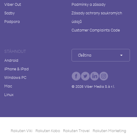
Viber Out
Podmínky a zásady
Sazby
Zásady ochrany soukromých
Podpora
údajů
Customer Complaints Code
STÁHNOUT
Čeština
Android
iPhone & iPad
Windows PC
Mac
©
2026
Viber Media S.à r.l.
Linux
Rakuten Viki
Rakuten Kobo
Rakuten Travel
Rakuten Marketing