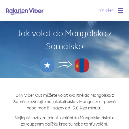
Přihlášení
Togg
navig
Jak volat do Mongolsko z
Somálsko
Díky Viber Out můžete volat kvalitně do Mongolsko z
Somálsko.
Volejte na jakékoli číslo v Mongolsko – pevná
nebo mobil! – sazby od 15.0 ¢ za minutu.
Nejlepší sazby za minutu volání do Mongolsko získáte
zakoupením balíčku kreditu nebo tarifu volání.