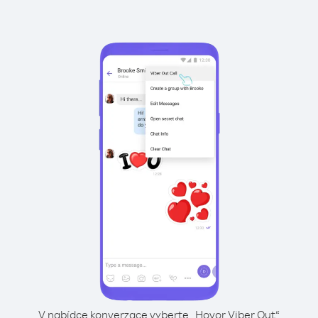
V nabídce konverzace vyberte „Hovor Viber Out“