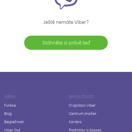
Ještě nemáte Viber?
Stáhněte si právě teď
VIBER
SPOLEČNOST
Funkce
O aplikaci Viber
Blog
Centrum značek
Bezpečnost
Kariéra
Viber Out
Podmínky a zásady