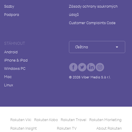
Sazby
Zásady ochrany soukromých
Podpora
údajů
Customer Complaints Code
STÁHNOUT
Čeština
Android
iPhone & iPad
Windows PC
Mac
©
2026
Viber Media S.à r.l.
Linux
Rakuten Viki
Rakuten Kobo
Rakuten Travel
Rakuten Marketing
Rakuten Insight
Rakuten TV
About Rakuten