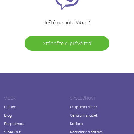
Ještě nemáte Viber?
Stáhněte si právě teď
VIBER
SPOLEČNOST
Funkce
O aplikaci Viber
Blog
Centrum značek
Bezpečnost
Kariéra
Viber Out
Podmínky a zásady