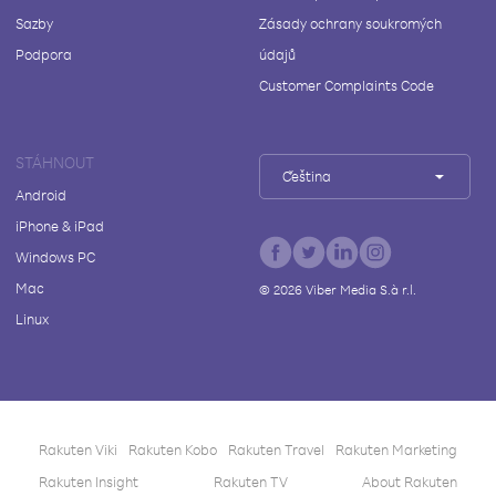
Sazby
Zásady ochrany soukromých
Podpora
údajů
Customer Complaints Code
STÁHNOUT
Čeština
Android
iPhone & iPad
Windows PC
Mac
©
2026
Viber Media S.à r.l.
Linux
Rakuten Viki
Rakuten Kobo
Rakuten Travel
Rakuten Marketing
Rakuten Insight
Rakuten TV
About Rakuten