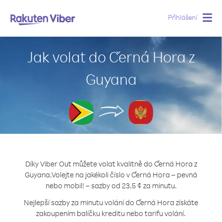
Přihlášení
Togg
navig
Jak volat do Černá Hora z
Guyana
Díky Viber Out můžete volat kvalitně do Černá Hora z
Guyana.
Volejte na jakékoli číslo v Černá Hora – pevná
nebo mobil! – sazby od 23.5 ¢ za minutu.
Nejlepší sazby za minutu volání do Černá Hora získáte
zakoupením balíčku kreditu nebo tarifu volání.