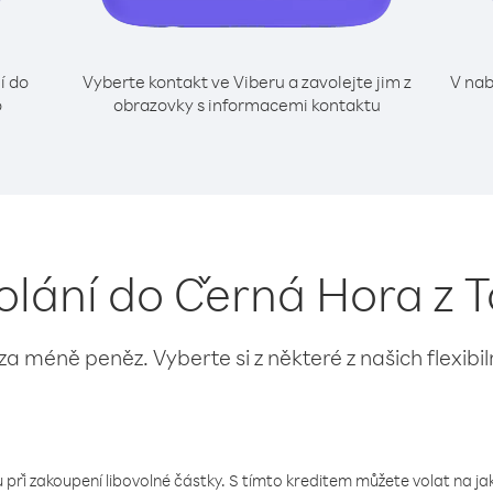
í do
Vyberte kontakt ve Viberu a zavolejte jim z
V nab
o
obrazovky s informacemi kontaktu
volání do Černá Hora z T
 za méně peněz. Vyberte si z některé z našich flexibi
 při zakoupení libovolné částky. S tímto kreditem můžete volat na jaké