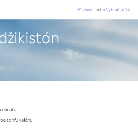
g
Přihlášení
nebo
Vytvořit účet
džikistán
a minutu.
o tarifu volání.