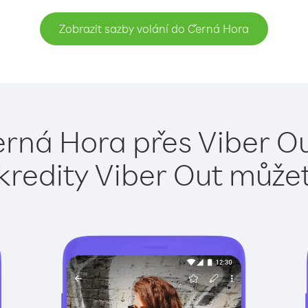
Zobrazit sazby volání do Černá Hora
erná Hora přes Viber Ou
kredity Viber Out může