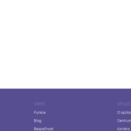
VIBER
SPOLE
Funkce
O aplika
Blog
Centrum
Bezpečnost
Kariéra