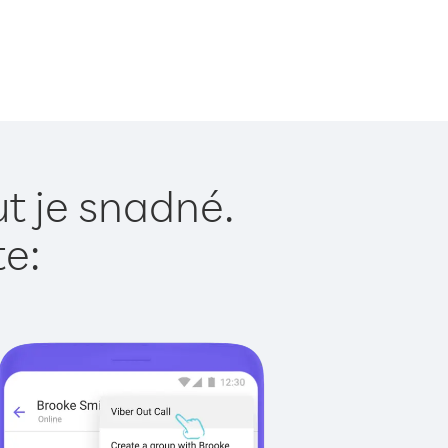
t je snadné.
te: