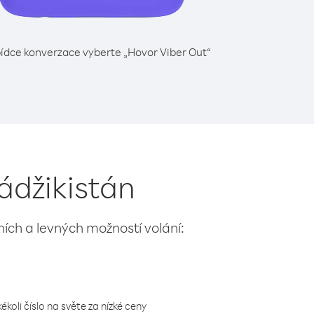
ídce konverzace vyberte „Hovor Viber Out“
ádžikistán
lních a levných možností volání:
koli číslo na světe za nízké ceny