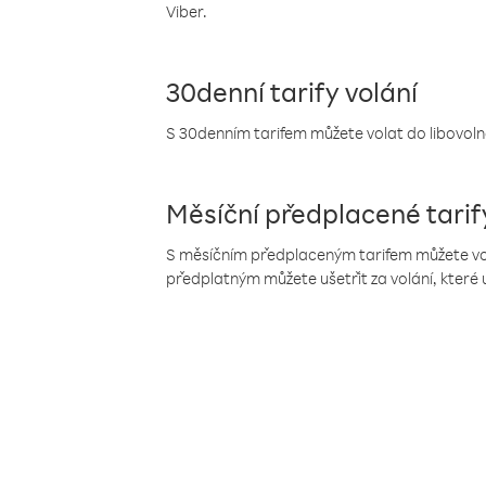
Viber.
30denní tarify volání
S 30denním tarifem můžete volat do libovolné
Měsíční předplacené tarif
S měsíčním předplaceným tarifem můžete volat
předplatným můžete ušetřit za volání, které 