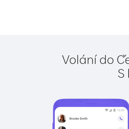
Volání do Č
S 