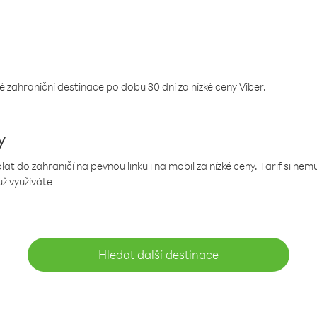
 zahraniční destinace po dobu 30 dní za nízké ceny Viber.
y
 do zahraničí na pevnou linku i na mobil za nízké ceny. Tarif si ne
už využíváte
Hledat další destinace