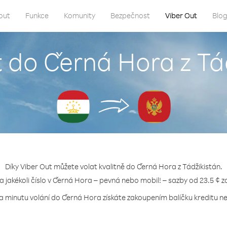
out
Funkce
Komunity
Bezpečnost
Viber Out
Blo
t do Černá Hora z Tá
Díky Viber Out můžete volat kvalitně do Černá Hora z Tádžikistán.
na jakékoli číslo v Černá Hora – pevná nebo mobil! – sazby od 23.5 ¢ z
za minutu volání do Černá Hora získáte zakoupením balíčku kreditu neb