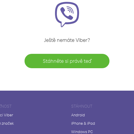
Ještě nemáte Viber?
Stáhněte si právě teď
ČNOST
STÁHNOUT
ci Viber
Android
 značek
iPhone & iPad
Windows PC