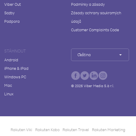
Viber Out
Podmínky a zásady
Sazby
Zásady ochrany soukromých
Podpora
údajů
Customer Complaints Code
STÁHNOUT
Čeština
Android
iPhone & iPad
Windows PC
Mac
©
2026
Viber Media S.à r.l.
Linux
Rakuten Viki
Rakuten Kobo
Rakuten Travel
Rakuten Marketing