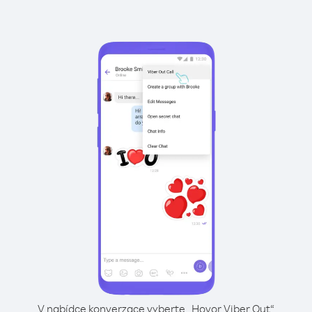
V nabídce konverzace vyberte „Hovor Viber Out“