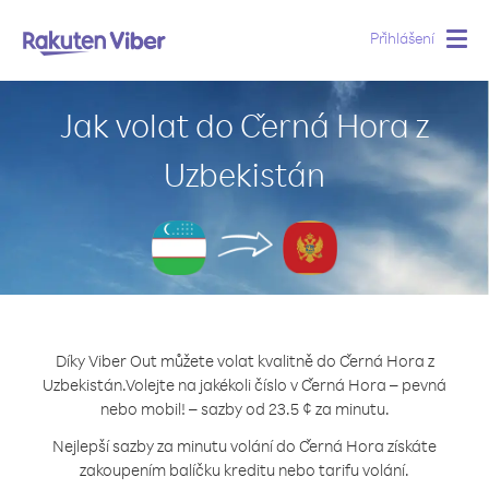
Přihlášení
Togg
navig
Jak volat do Černá Hora z
Uzbekistán
Díky Viber Out můžete volat kvalitně do Černá Hora z
Uzbekistán.
Volejte na jakékoli číslo v Černá Hora – pevná
nebo mobil! – sazby od 23.5 ¢ za minutu.
Nejlepší sazby za minutu volání do Černá Hora získáte
zakoupením balíčku kreditu nebo tarifu volání.