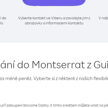
í do
Vyberte kontakt ve Viberu a zavolejte jim z
V nab
lo
obrazovky s informacemi kontaktu
lání do Montserrat z G
 za méně peněz. Vyberte si z některé z našich flexibi
 při zakoupení libovolné částky. S tímto kreditem můžete volat na jaké