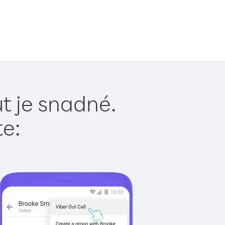
t je snadné.
te: