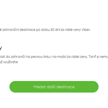
 zahraniční destinace po dobu 30 dní za nízké ceny Viber.
y
 do zahraničí na pevnou linku i na mobil za nízké ceny. Tarif si ne
už využíváte
Hledat další destinace