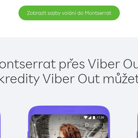
Zobrazit sazby volání do Montserrat
ontserrat přes Viber Ou
kredity Viber Out může