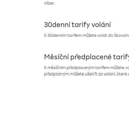
Viber.
30denní tarify volání
S 30denním tarifem můžete volat do libovolné
Měsíční předplacené tarif
S měsíčním předplaceným tarifem můžete volat
předplatným můžete ušetřit za volání, které 