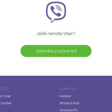
Ještě nemáte Viber?
Stáhněte si právě teď
ČNOST
STÁHNOUT
ci Viber
Android
 značek
iPhone & iPad
Windows PC