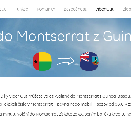
out
Funkce
Komunity
Bezpečnost
Viber Out
Blo
 do Montserrat z Gui
Díky Viber Out můžete volat kvalitně do Montserrat z Guinea-Bissau.
na jakékoli číslo v Montserrat – pevná nebo mobil! – sazby od 36.0 ¢ z
za minutu volání do Montserrat získáte zakoupením balíčku kreditu neb