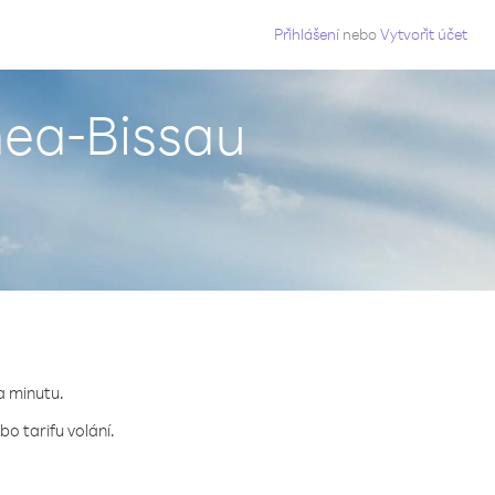
g
Přihlášení
nebo
Vytvořit účet
nea-Bissau
a minutu.
o tarifu volání.