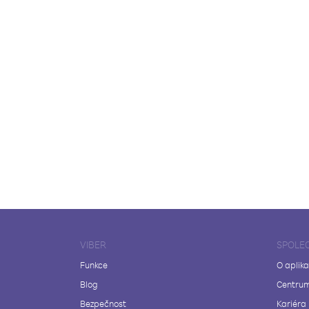
VIBER
SPOLE
Funkce
O aplika
Blog
Centrum
Bezpečnost
Kariéra