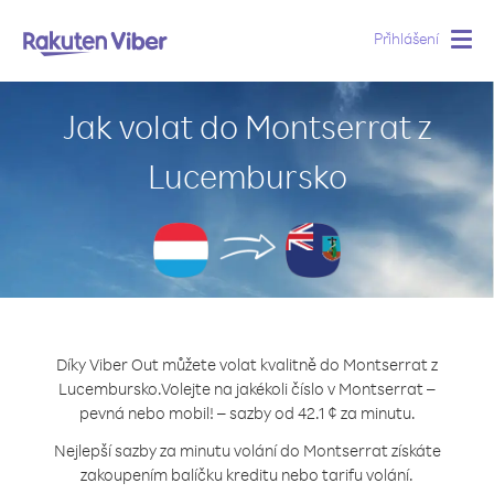
Přihlášení
Togg
navig
Jak volat do Montserrat z
Lucembursko
Díky Viber Out můžete volat kvalitně do Montserrat z
Lucembursko.
Volejte na jakékoli číslo v Montserrat –
pevná nebo mobil! – sazby od 42.1 ¢ za minutu.
Nejlepší sazby za minutu volání do Montserrat získáte
zakoupením balíčku kreditu nebo tarifu volání.