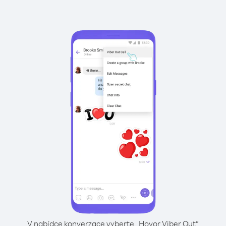
V nabídce konverzace vyberte „Hovor Viber Out“