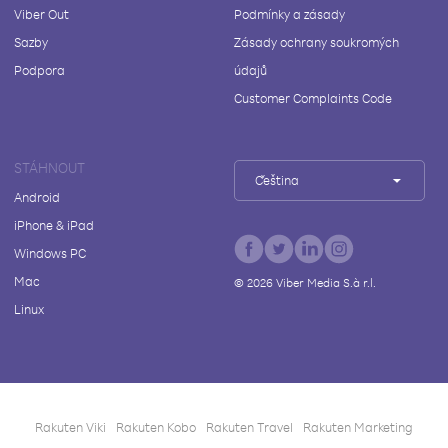
Viber Out
Podmínky a zásady
Sazby
Zásady ochrany soukromých
Podpora
údajů
Customer Complaints Code
STÁHNOUT
Čeština
Android
iPhone & iPad
Windows PC
Mac
©
2026
Viber Media S.à r.l.
Linux
Rakuten Viki
Rakuten Kobo
Rakuten Travel
Rakuten Marketing