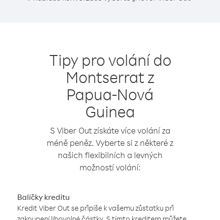
Tipy pro volání do
Montserrat z
Papua-Nová
Guinea
S Viber Out získáte více volání za
méně peněz. Vyberte si z některé z
našich flexibilních a levných
možností volání:
Balíčky kreditu
Kredit Viber Out se připíše k vašemu zůstatku při
zakoupení libovolné částky. S tímto kreditem můžete