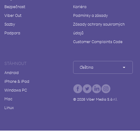
Bezpečnost
Kariéra
Viber Out
Podmínky a zásady
Sazby
Zásady ochrany soukromých
Podpora
údajů
Customer Complaints Code
STÁHNOUT
Čeština
Android
iPhone & iPad
Windows PC
Mac
©
2026
Viber Media S.à r.l.
Linux