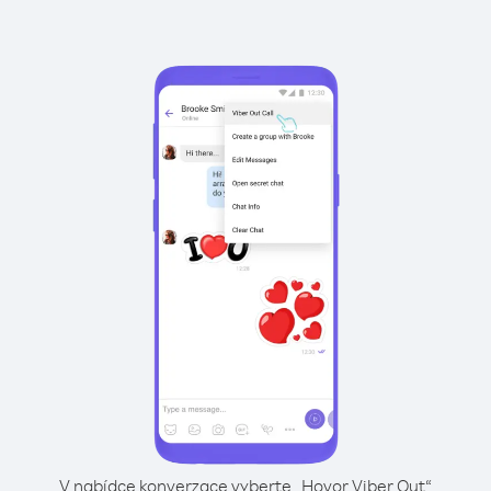
V nabídce konverzace vyberte „Hovor Viber Out“