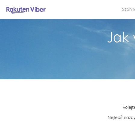
Stáhn
Jak 
Volejt
Nejlepší sazb