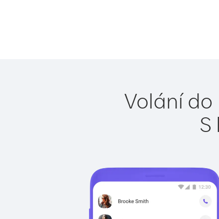
Volání do
S 