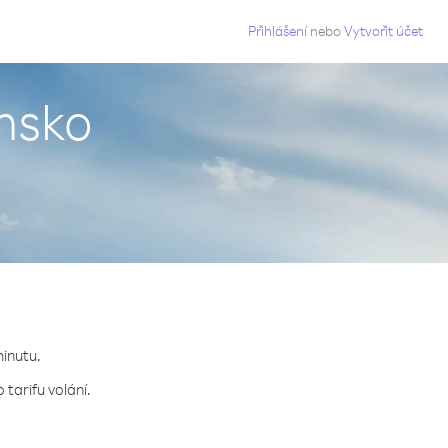
g
Přihlášení
nebo
Vytvořit účet
insko
minutu.
tarifu volání.