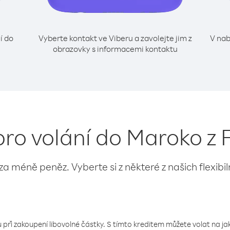
í do
Vyberte kontakt ve Viberu a zavolejte jim z
V nab
obrazovky s informacemi kontaktu
pro volání do Maroko z 
 za méně peněz. Vyberte si z některé z našich flexibi
 při zakoupení libovolné částky. S tímto kreditem můžete volat na jaké