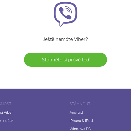
Ještě nemáte Viber?
Stáhněte si právě teď
ČNOST
STÁHNOUT
ci Viber
Android
 značek
iPhone & iPad
Windows PC