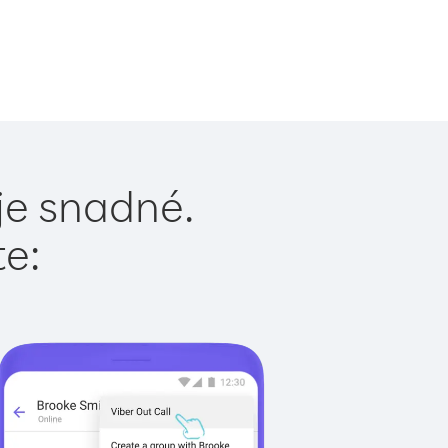
je snadné.
te: