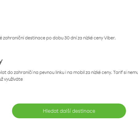
 zahraniční destinace po dobu 30 dní za nízké ceny Viber.
y
 do zahraničí na pevnou linku i na mobil za nízké ceny. Tarif si ne
už využíváte
Hledat další destinace