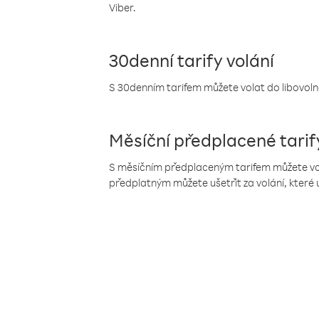
Viber.
30denní tarify volání
S 30denním tarifem můžete volat do libovolné
Měsíční předplacené tarif
S měsíčním předplaceným tarifem můžete volat
předplatným můžete ušetřit za volání, které 