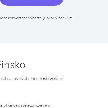
ídce konverzace vyberte „Hovor Viber Out“
Finsko
lních a levných možností volání:
koli číslo na světe za nízké ceny