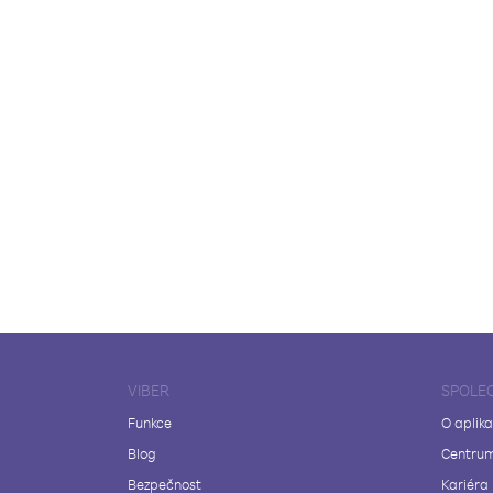
VIBER
SPOLE
Funkce
O aplika
Blog
Centrum
Bezpečnost
Kariéra