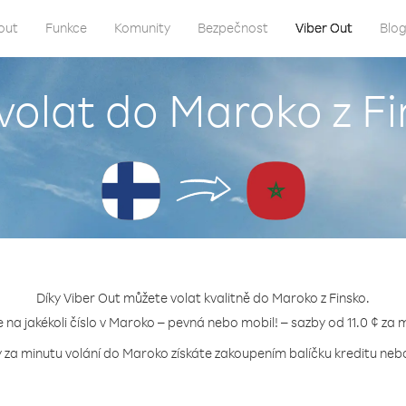
out
Funkce
Komunity
Bezpečnost
Viber Out
Blo
volat do Maroko z F
Díky Viber Out můžete volat kvalitně do Maroko z Finsko.
e na jakékoli číslo v Maroko – pevná nebo mobil! – sazby od 11.0 ¢ za 
y za minutu volání do Maroko získáte zakoupením balíčku kreditu nebo 