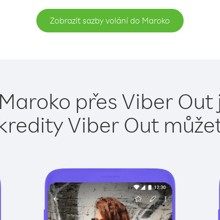
Zobrazit sazby volání do Maroko
 Maroko přes Viber Out 
kredity Viber Out může