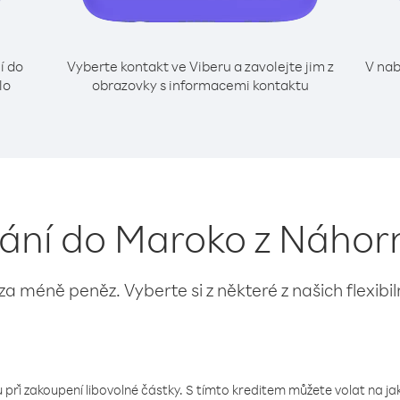
í do
Vyberte kontakt ve Viberu a zavolejte jim z
V nab
lo
obrazovky s informacemi kontaktu
olání do Maroko z Náhor
 za méně peněz. Vyberte si z některé z našich flexibi
 při zakoupení libovolné částky. S tímto kreditem můžete volat na jaké