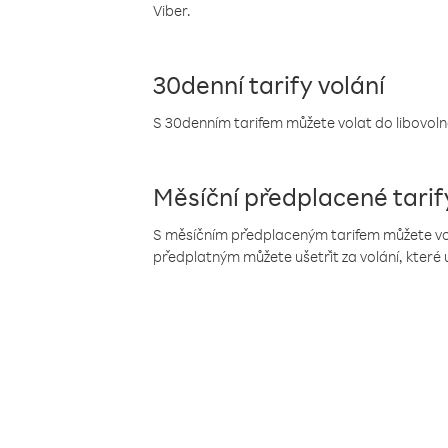
Viber.
30denní tarify volání
S 30denním tarifem můžete volat do libovolné
Měsíční předplacené tarif
S měsíčním předplaceným tarifem můžete volat
předplatným můžete ušetřit za volání, které 