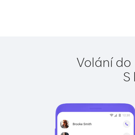
Volání do
S 