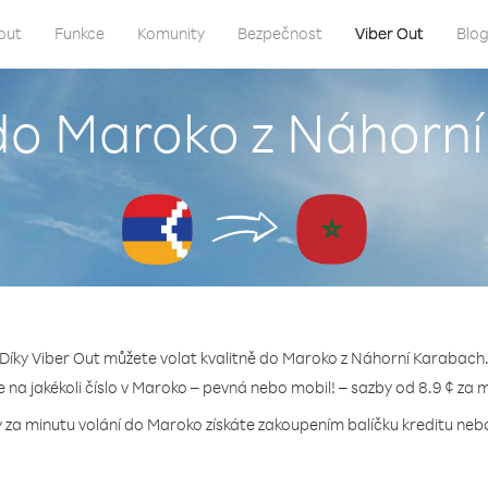
out
Funkce
Komunity
Bezpečnost
Viber Out
Blo
 do Maroko z Náhorn
Díky Viber Out můžete volat kvalitně do Maroko z Náhorní Karabach
e na jakékoli číslo v Maroko – pevná nebo mobil! – sazby od 8.9 ¢ za 
y za minutu volání do Maroko získáte zakoupením balíčku kreditu nebo 