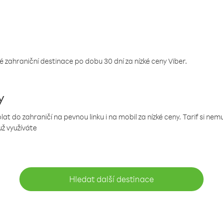
 zahraniční destinace po dobu 30 dní za nízké ceny Viber.
y
 do zahraničí na pevnou linku i na mobil za nízké ceny. Tarif si ne
už využíváte
Hledat další destinace