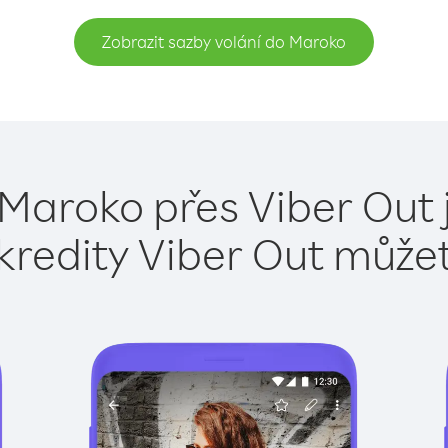
Zobrazit sazby volání do Maroko
 Maroko přes Viber Out 
kredity Viber Out může