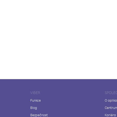
VIBER
SPOLE
Funkce
O aplika
Blog
Centrum
Bezpečnost
Kariéra