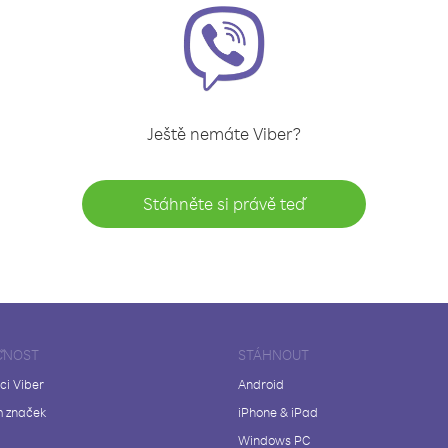
Ještě nemáte Viber?
Stáhněte si právě teď
ČNOST
STÁHNOUT
ci Viber
Android
 značek
iPhone & iPad
Windows PC