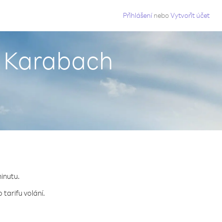
g
Přihlášení
nebo
Vytvořit účet
í Karabach
.
minutu.
tarifu volání.