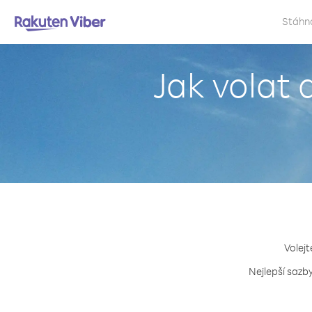
Stáhn
Jak volat
Volejt
Nejlepší sazb