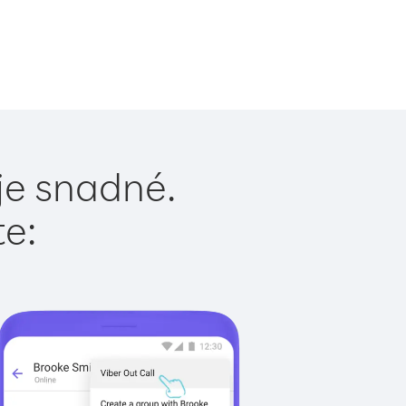
je snadné.
te: