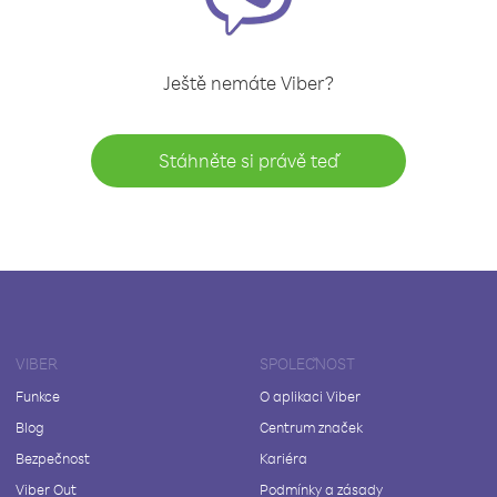
Ještě nemáte Viber?
Stáhněte si právě teď
VIBER
SPOLEČNOST
Funkce
O aplikaci Viber
Blog
Centrum značek
Bezpečnost
Kariéra
Viber Out
Podmínky a zásady