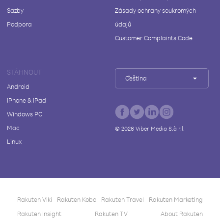
Sazby
Zásady ochrany soukromých
Podpora
údajů
Customer Complaints Code
STÁHNOUT
Čeština
Android
iPhone & iPad
Windows PC
Mac
©
2026
Viber Media S.à r.l.
Linux
Rakuten Viki
Rakuten Kobo
Rakuten Travel
Rakuten Marketing
Rakuten Insight
Rakuten TV
About Rakuten