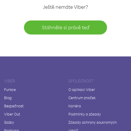
Ještě nemáte Viber?
Stáhněte si právě teď
VIBER
SPOLEČNOST
Funkce
O aplikaci Viber
Blog
Centrum značek
Bezpečnost
Kariéra
Viber Out
Podmínky a zásady
Sazby
Zásady ochrany soukromých
Podpora
údajů