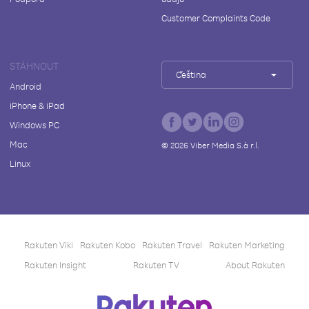
Customer Complaints Code
STÁHNOUT
Čeština
Android
iPhone & iPad
Windows PC
Mac
©
2026
Viber Media S.à r.l.
Linux
Rakuten Viki
Rakuten Kobo
Rakuten Travel
Rakuten Marketing
Rakuten Insight
Rakuten TV
About Rakuten