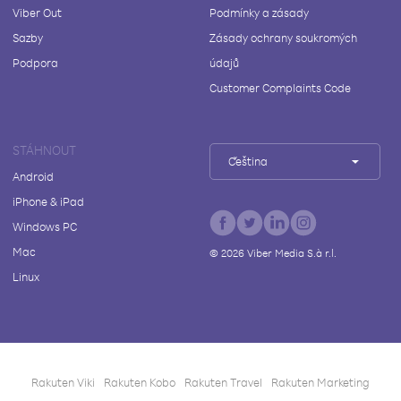
Viber Out
Podmínky a zásady
Sazby
Zásady ochrany soukromých
Podpora
údajů
Customer Complaints Code
STÁHNOUT
Čeština
Android
iPhone & iPad
Windows PC
Mac
©
2026
Viber Media S.à r.l.
Linux
Rakuten Viki
Rakuten Kobo
Rakuten Travel
Rakuten Marketing