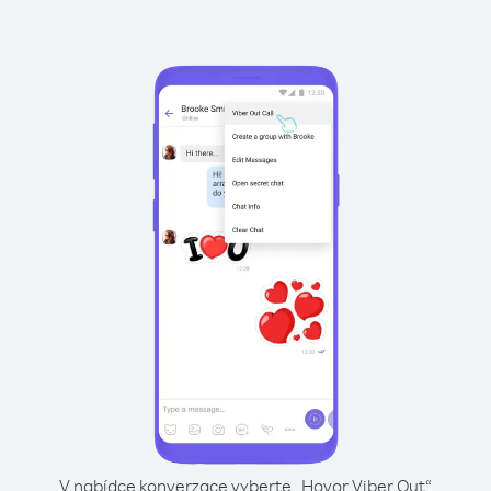
V nabídce konverzace vyberte „Hovor Viber Out“