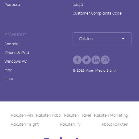
Podpora
údajů
Customer Complaints Code
STÁHNOUT
Čeština
Android
iPhone & iPad
Windows PC
Mac
©
2026
Viber Media S.à r.l.
Linux
Rakuten Viki
Rakuten Kobo
Rakuten Travel
Rakuten Marketing
Rakuten Insight
Rakuten TV
About Rakuten