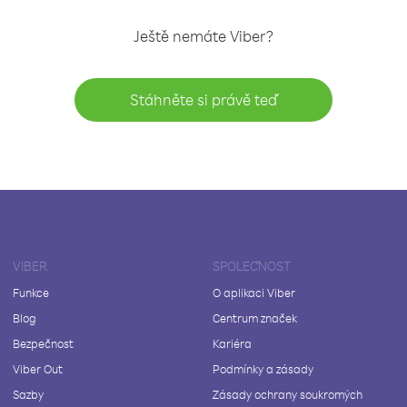
Ještě nemáte Viber?
Stáhněte si právě teď
VIBER
SPOLEČNOST
Funkce
O aplikaci Viber
Blog
Centrum značek
Bezpečnost
Kariéra
Viber Out
Podmínky a zásady
Sazby
Zásady ochrany soukromých