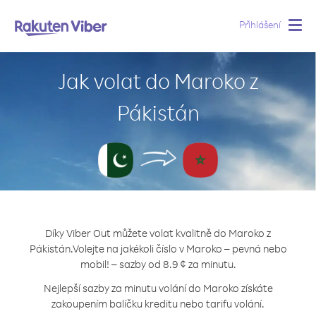
Přihlášení
Togg
navig
Jak volat do Maroko z
Pákistán
Díky Viber Out můžete volat kvalitně do Maroko z
Pákistán.
Volejte na jakékoli číslo v Maroko – pevná nebo
mobil! – sazby od 8.9 ¢ za minutu.
Nejlepší sazby za minutu volání do Maroko získáte
zakoupením balíčku kreditu nebo tarifu volání.