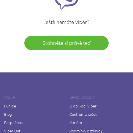
Ještě nemáte Viber?
Stáhněte si právě teď
VIBER
SPOLEČNOST
Funkce
O aplikaci Viber
Blog
Centrum značek
Bezpečnost
Kariéra
Viber Out
Podmínky a zásady