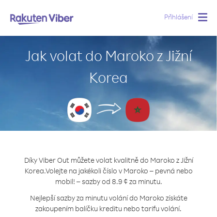
Přihlášení
Togg
navig
Jak volat do Maroko z Jižní
Korea
Díky Viber Out můžete volat kvalitně do Maroko z Jižní
Korea.
Volejte na jakékoli číslo v Maroko – pevná nebo
mobil! – sazby od 8.9 ¢ za minutu.
Nejlepší sazby za minutu volání do Maroko získáte
zakoupením balíčku kreditu nebo tarifu volání.