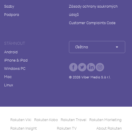
Sazby
Zásady ochrany soukromých
Podpora
údajů
Customer Complaints Code
STÁHNOUT
Čeština
Android
iPhone & iPad
Windows PC
Mac
©
2026
Viber Media S.à r.l.
Linux
Rakuten Viki
Rakuten Kobo
Rakuten Travel
Rakuten Marketing
Rakuten Insight
Rakuten TV
About Rakuten