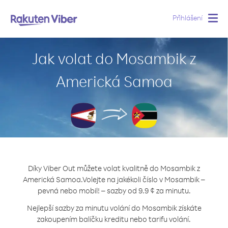
Přihlášení
Togg
navig
Jak volat do Mosambik z
Americká Samoa
Díky Viber Out můžete volat kvalitně do Mosambik z
Americká Samoa.
Volejte na jakékoli číslo v Mosambik –
pevná nebo mobil! – sazby od 9.9 ¢ za minutu.
Nejlepší sazby za minutu volání do Mosambik získáte
zakoupením balíčku kreditu nebo tarifu volání.