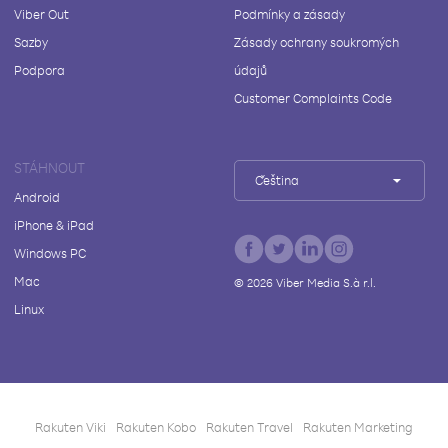
Viber Out
Podmínky a zásady
Sazby
Zásady ochrany soukromých
Podpora
údajů
Customer Complaints Code
STÁHNOUT
Čeština
Android
iPhone & iPad
Windows PC
Mac
©
2026
Viber Media S.à r.l.
Linux
Rakuten Viki
Rakuten Kobo
Rakuten Travel
Rakuten Marketing