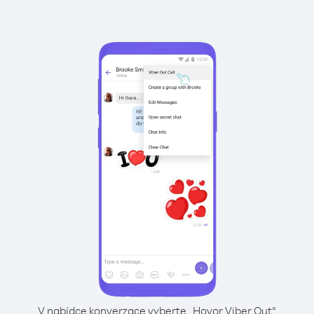
V nabídce konverzace vyberte „Hovor Viber Out“