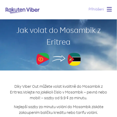
Přihlášení
Togg
navig
Jak volat do Mosambik z
Eritrea
Díky Viber Out můžete volat kvalitně do Mosambik z
Eritrea.
Volejte na jakékoli číslo v Mosambik – pevná nebo
mobil! – sazby od 9.9 ¢ za minutu.
Nejlepší sazby za minutu volání do Mosambik získáte
zakoupením balíčku kreditu nebo tarifu volání.