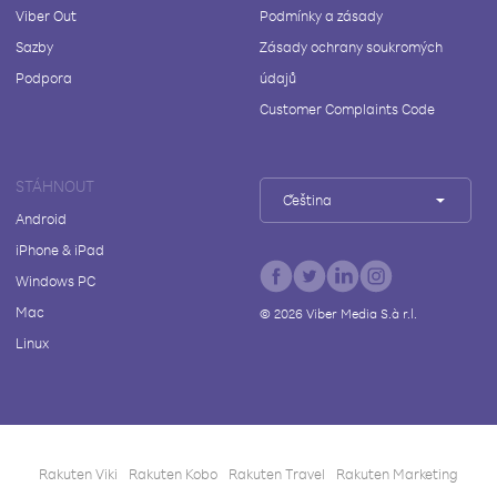
Viber Out
Podmínky a zásady
Sazby
Zásady ochrany soukromých
Podpora
údajů
Customer Complaints Code
STÁHNOUT
Čeština
Android
iPhone & iPad
Windows PC
Mac
©
2026
Viber Media S.à r.l.
Linux
Rakuten Viki
Rakuten Kobo
Rakuten Travel
Rakuten Marketing