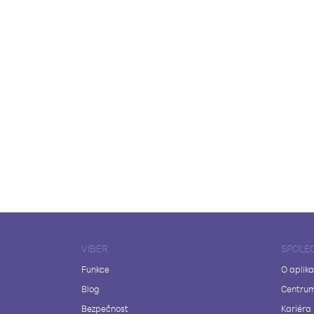
VIBER
SPOLE
Funkce
O aplika
Blog
Centrum
Bezpečnost
Kariéra