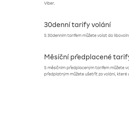
Viber.
30denní tarify volání
S 30denním tarifem můžete volat do libovolné
Měsíční předplacené tarif
S měsíčním předplaceným tarifem můžete volat
předplatným můžete ušetřit za volání, které 