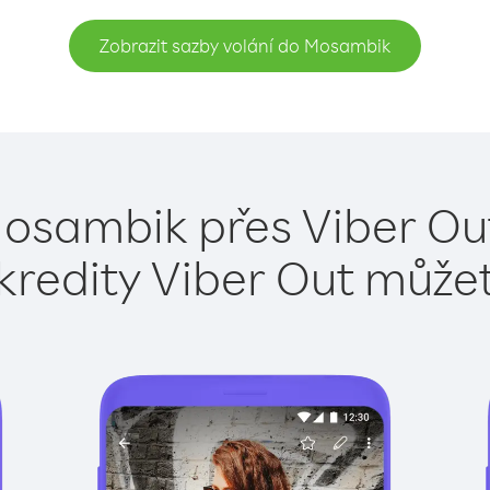
Zobrazit sazby volání do Mosambik
Mosambik přes Viber Out
kredity Viber Out může