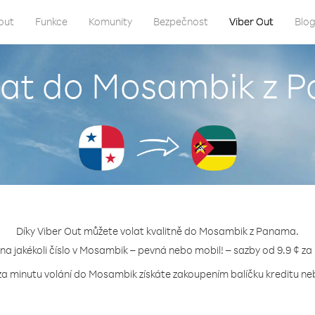
out
Funkce
Komunity
Bezpečnost
Viber Out
Blo
olat do Mosambik z 
Díky Viber Out můžete volat kvalitně do Mosambik z Panama.
 na jakékoli číslo v Mosambik – pevná nebo mobil! – sazby od 9.9 ¢ za
za minutu volání do Mosambik získáte zakoupením balíčku kreditu neb