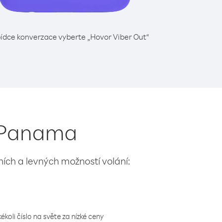
ídce konverzace vyberte „Hovor Viber Out“
z Panama
lních a levných možností volání:
koli číslo na světe za nízké ceny