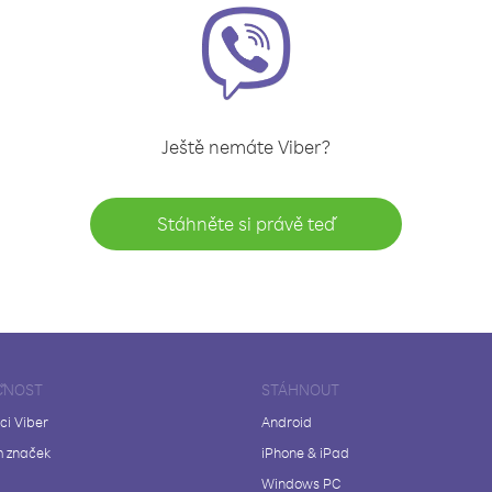
Ještě nemáte Viber?
Stáhněte si právě teď
ČNOST
STÁHNOUT
ci Viber
Android
 značek
iPhone & iPad
Windows PC