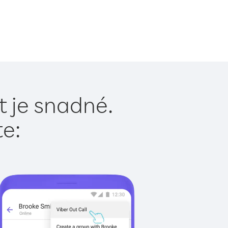
 je snadné.
te: