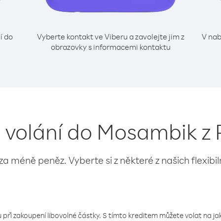
í do
Vyberte kontakt ve Viberu a zavolejte jim z
V nab
obrazovky s informacemi kontaktu
o volání do Mosambik 
 za méně peněz. Vyberte si z některé z našich flexibi
 při zakoupení libovolné částky. S tímto kreditem můžete volat na jaké