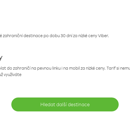
 zahraniční destinace po dobu 30 dní za nízké ceny Viber.
y
 do zahraničí na pevnou linku i na mobil za nízké ceny. Tarif si ne
už využíváte
Hledat další destinace