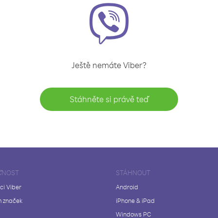
Ještě nemáte Viber?
Stáhněte si právě teď
ČNOST
STÁHNOUT
ci Viber
Android
 značek
iPhone & iPad
Windows PC