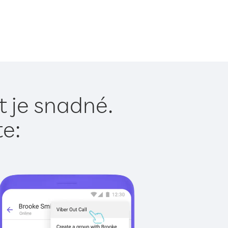
 je snadné.
te: