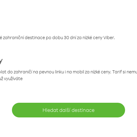
 zahraniční destinace po dobu 30 dní za nízké ceny Viber.
y
 do zahraničí na pevnou linku i na mobil za nízké ceny. Tarif si ne
už využíváte
Hledat další destinace