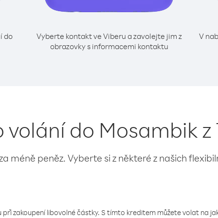
í do
Vyberte kontakt ve Viberu a zavolejte jim z
V nab
obrazovky s informacemi kontaktu
o volání do Mosambik z
 za méně peněz. Vyberte si z některé z našich flexibi
 při zakoupení libovolné částky. S tímto kreditem můžete volat na jaké