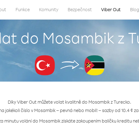
out
Funkce
Komunity
Bezpečnost
Viber Out
Blo
lat do Mosambik z 
Díky Viber Out můžete volat kvalitně do Mosambik z Turecko.
 na jakékoli číslo v Mosambik – pevná nebo mobil! – sazby od 10.4 ¢ za
za minutu volání do Mosambik získáte zakoupením balíčku kreditu neb