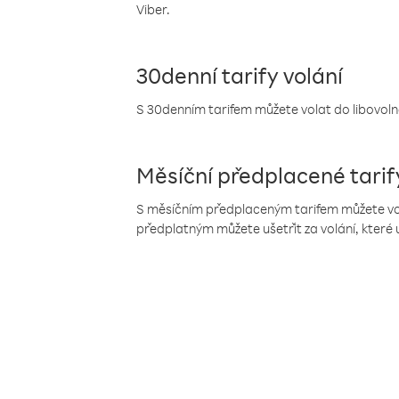
Viber.
30denní tarify volání
S 30denním tarifem můžete volat do libovolné
Měsíční předplacené tarif
S měsíčním předplaceným tarifem můžete volat
předplatným můžete ušetřit za volání, které 