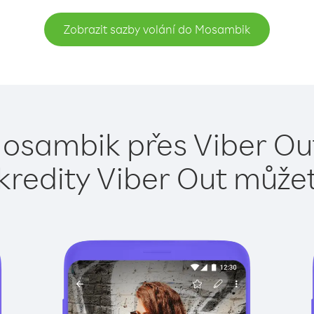
Zobrazit sazby volání do Mosambik
Mosambik přes Viber Out
kredity Viber Out může