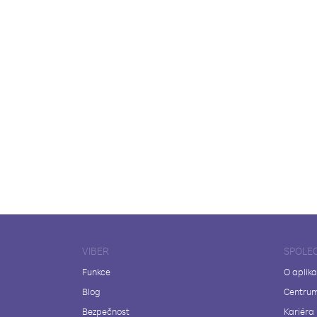
VIBER
SPOLE
Funkce
O aplika
Blog
Centrum
Bezpečnost
Kariéra