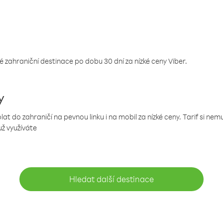
 zahraniční destinace po dobu 30 dní za nízké ceny Viber.
y
 do zahraničí na pevnou linku i na mobil za nízké ceny. Tarif si ne
už využíváte
Hledat další destinace