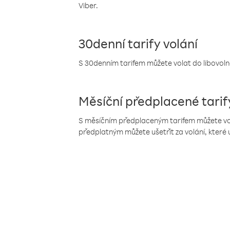
Viber.
30denní tarify volání
S 30denním tarifem můžete volat do libovolné
Měsíční předplacené tarif
S měsíčním předplaceným tarifem můžete volat
předplatným můžete ušetřit za volání, které 