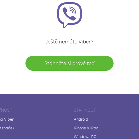
Ještě nemáte Viber?
Stáhněte si právě teď
ČNOST
STÁHNOUT
ci Viber
Android
 značek
iPhone & iPad
Windows PC