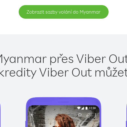
Zobrazit sazby volání do Myanmar
Myanmar přes Viber Out
kredity Viber Out může