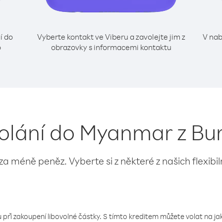
í do
Vyberte kontakt ve Viberu a zavolejte jim z
V nab
o
obrazovky s informacemi kontaktu
volání do Myanmar z Bu
 za méně peněz. Vyberte si z některé z našich flexibi
 při zakoupení libovolné částky. S tímto kreditem můžete volat na jaké