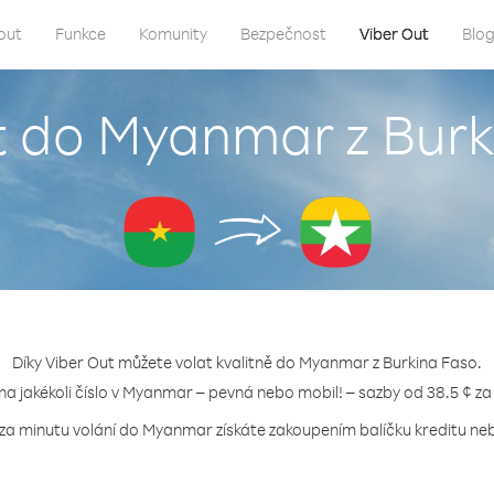
out
Funkce
Komunity
Bezpečnost
Viber Out
Blo
t do Myanmar z Bur
Díky Viber Out můžete volat kvalitně do Myanmar z Burkina Faso.
 na jakékoli číslo v Myanmar – pevná nebo mobil! – sazby od 38.5 ¢ za
 za minutu volání do Myanmar získáte zakoupením balíčku kreditu nebo