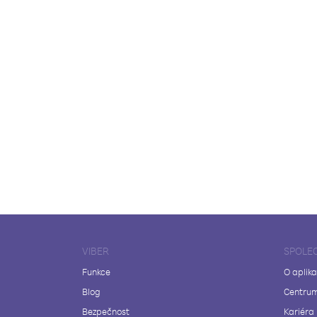
VIBER
SPOLE
Funkce
O aplika
Blog
Centrum
Bezpečnost
Kariéra