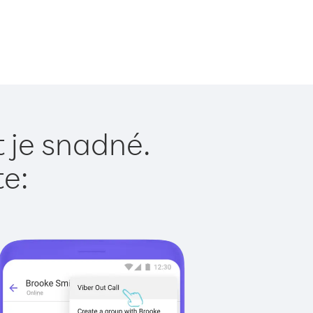
 je snadné.
te: