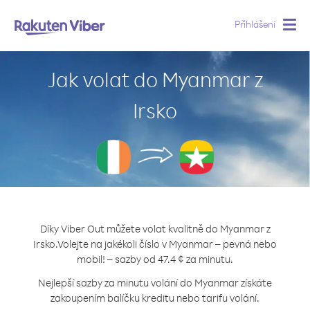
Přihlášení
Togg
navig
Jak volat do Myanmar z
Irsko
Díky Viber Out můžete volat kvalitně do Myanmar z
Irsko.
Volejte na jakékoli číslo v Myanmar – pevná nebo
mobil! – sazby od 47.4 ¢ za minutu.
Nejlepší sazby za minutu volání do Myanmar získáte
zakoupením balíčku kreditu nebo tarifu volání.