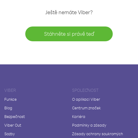
Ještě nemáte Viber?
Stáhněte si právě teď
VIBER
SPOLEČNOST
Funkce
O aplikaci Viber
Blog
Centrum značek
Bezpečnost
Kariéra
Viber Out
Podmínky a zásady
Sazby
Zásady ochrany soukromých