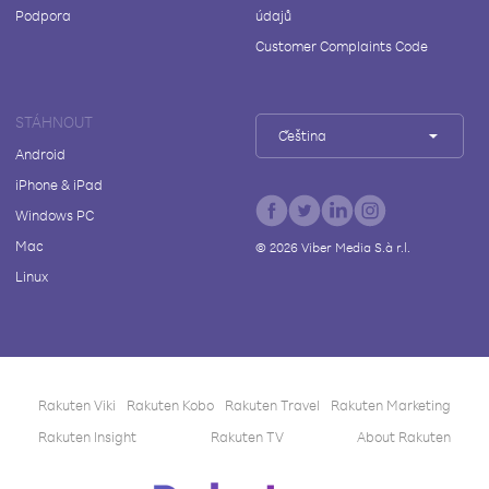
Podpora
údajů
Customer Complaints Code
STÁHNOUT
Čeština
Android
iPhone & iPad
Windows PC
Mac
©
2026
Viber Media S.à r.l.
Linux
Rakuten Viki
Rakuten Kobo
Rakuten Travel
Rakuten Marketing
Rakuten Insight
Rakuten TV
About Rakuten