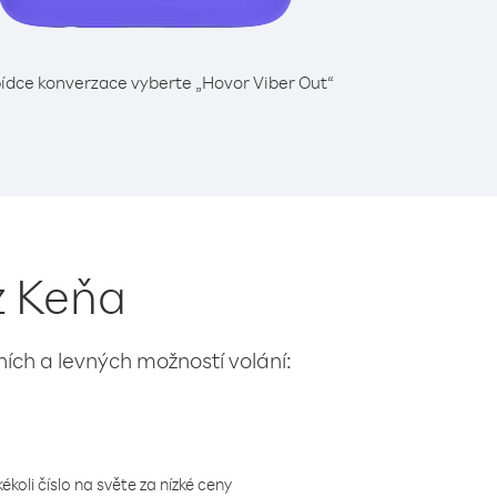
ídce konverzace vyberte „Hovor Viber Out“
z Keňa
lních a levných možností volání:
koli číslo na světe za nízké ceny