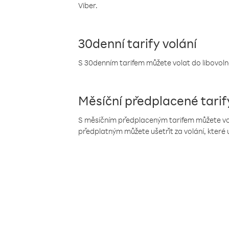
Viber.
30denní tarify volání
S 30denním tarifem můžete volat do libovolné
Měsíční předplacené tarif
S měsíčním předplaceným tarifem můžete volat
předplatným můžete ušetřit za volání, které 