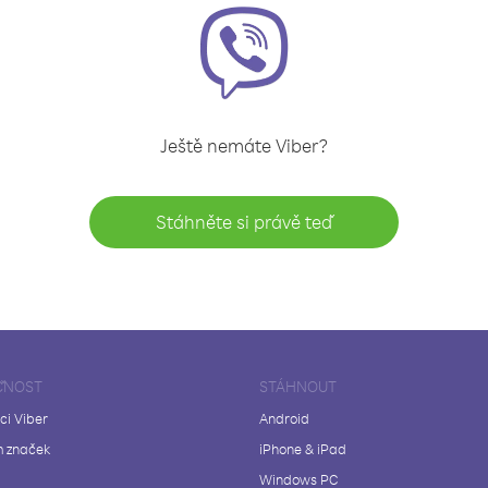
Ještě nemáte Viber?
Stáhněte si právě teď
ČNOST
STÁHNOUT
ci Viber
Android
 značek
iPhone & iPad
Windows PC