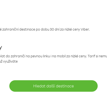
 zahraniční destinace po dobu 30 dní za nízké ceny Viber.
y
 do zahraničí na pevnou linku i na mobil za nízké ceny. Tarif si ne
už využíváte
Hledat další destinace