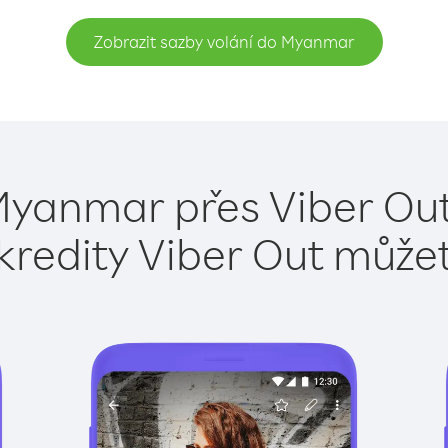
Zobrazit sazby volání do Myanmar
Myanmar přes Viber Out
kredity Viber Out může