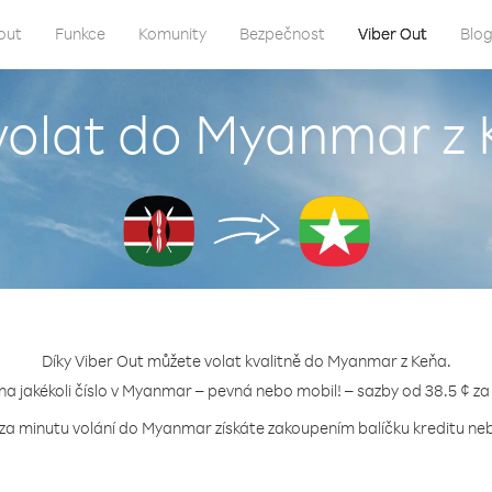
out
Funkce
Komunity
Bezpečnost
Viber Out
Blo
volat do Myanmar z
Díky Viber Out můžete volat kvalitně do Myanmar z Keňa.
 na jakékoli číslo v Myanmar – pevná nebo mobil! – sazby od 38.5 ¢ za
 za minutu volání do Myanmar získáte zakoupením balíčku kreditu nebo