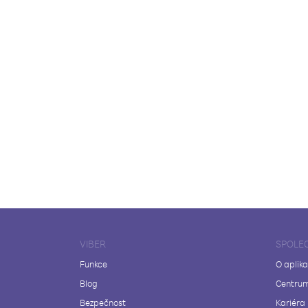
VIBER
SPOLE
Funkce
O aplika
Blog
Centrum
Bezpečnost
Kariéra