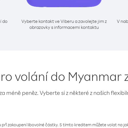
í do
Vyberte kontakt ve Viberu a zavolejte jim z
V nab
obrazovky s informacemi kontaktu
pro volání do Myanmar 
 za méně peněz. Vyberte si z některé z našich flexibi
 při zakoupení libovolné částky. S tímto kreditem můžete volat na jaké