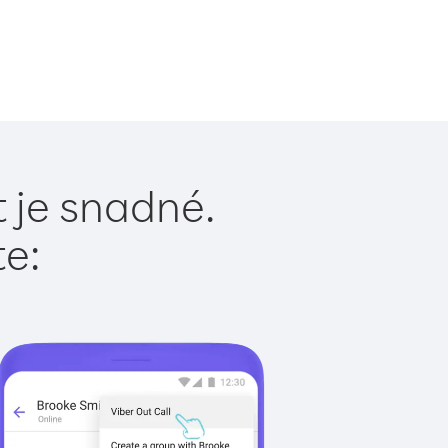
 je snadné.
te: