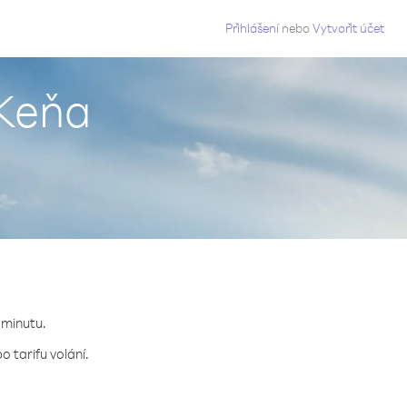
g
Přihlášení
nebo
Vytvořit účet
 Keňa
 minutu.
 tarifu volání.