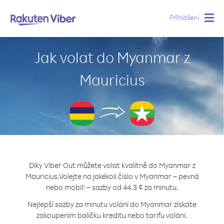
Přihlášení
Togg
navig
Jak volat do Myanmar z
Mauricius
Díky Viber Out můžete volat kvalitně do Myanmar z
Mauricius.
Volejte na jakékoli číslo v Myanmar – pevná
nebo mobil! – sazby od 44.3 ¢ za minutu.
Nejlepší sazby za minutu volání do Myanmar získáte
zakoupením balíčku kreditu nebo tarifu volání.