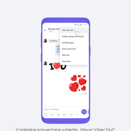
V nabídce konverzace vyberte „Hovor Viber Out“