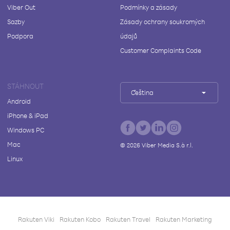
Viber Out
Podmínky a zásady
Sazby
Zásady ochrany soukromých
Podpora
údajů
Customer Complaints Code
STÁHNOUT
Čeština
Android
iPhone & iPad
Windows PC
Mac
©
2026
Viber Media S.à r.l.
Linux
Rakuten Viki
Rakuten Kobo
Rakuten Travel
Rakuten Marketing