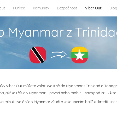
out
Funkce
Komunity
Bezpečnost
Viber Out
Blo
do Myanmar z Trinid
íky Viber Out můžete volat kvalitně do Myanmar z Trinidad a Tobag
 na jakékoli číslo v Myanmar – pevná nebo mobil! – sazby od 38.5 ¢ za
 za minutu volání do Myanmar získáte zakoupením balíčku kreditu nebo