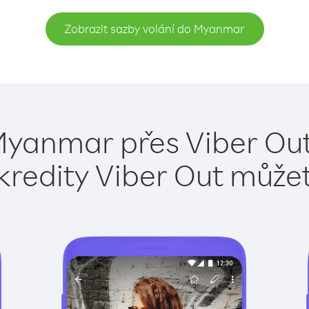
Zobrazit sazby volání do Myanmar
Myanmar přes Viber Out
kredity Viber Out může