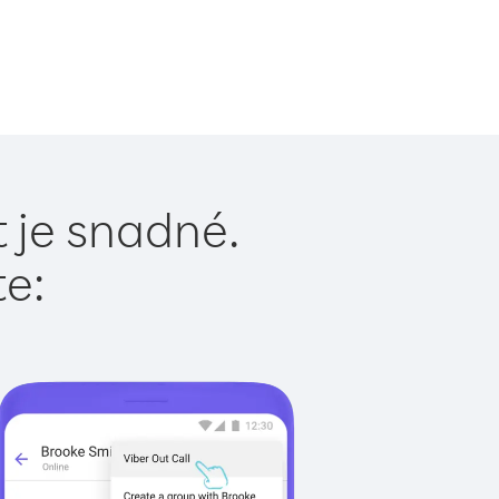
 je snadné.
te: