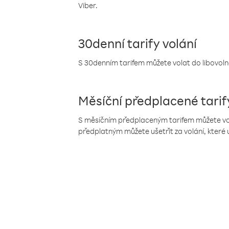
Viber.
30denní tarify volání
S 30denním tarifem můžete volat do libovolné
Měsíční předplacené tarif
S měsíčním předplaceným tarifem můžete volat
předplatným můžete ušetřit za volání, které 