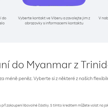
í do
Vyberte kontakt ve Viberu a zavolejte jim z
V nab
slo
obrazovky s informacemi kontaktu
lání do Myanmar z Trini
 za méně peněz. Vyberte si z některé z našich flexibi
 při zakoupení libovolné částky. S tímto kreditem můžete volat na jaké