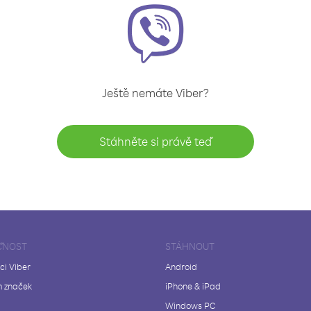
Ještě nemáte Viber?
Stáhněte si právě teď
ČNOST
STÁHNOUT
ci Viber
Android
 značek
iPhone & iPad
Windows PC