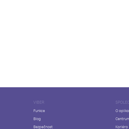
VIBER
SPOLE
Funkce
O aplika
Blog
Centrum
Bezpečnost
Kariéra