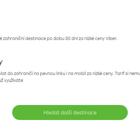
 zahraniční destinace po dobu 30 dní za nízké ceny Viber.
y
 do zahraničí na pevnou linku i na mobil za nízké ceny. Tarif si ne
už využíváte
Hledat další destinace