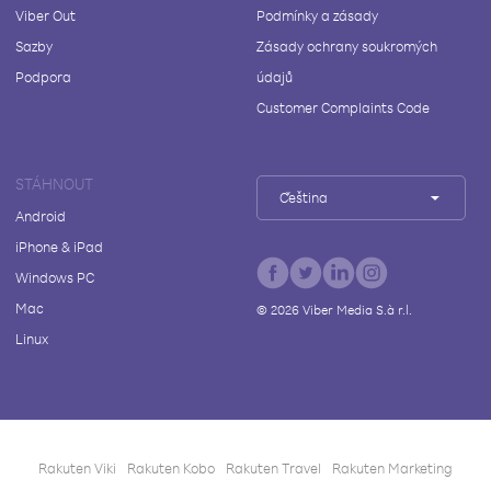
Viber Out
Podmínky a zásady
Sazby
Zásady ochrany soukromých
Podpora
údajů
Customer Complaints Code
STÁHNOUT
Čeština
Android
iPhone & iPad
Windows PC
Mac
©
2026
Viber Media S.à r.l.
Linux
Rakuten Viki
Rakuten Kobo
Rakuten Travel
Rakuten Marketing