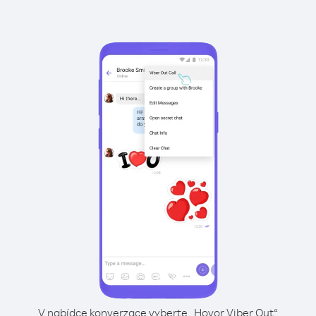
V nabídce konverzace vyberte „Hovor Viber Out“