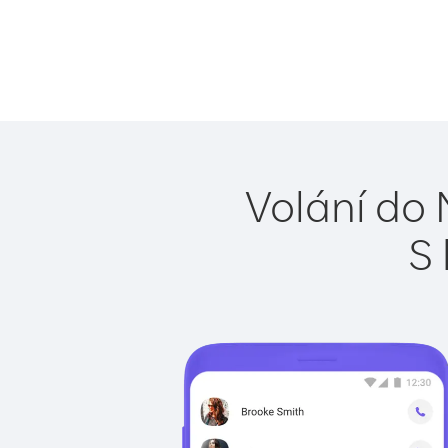
Volání do 
S 