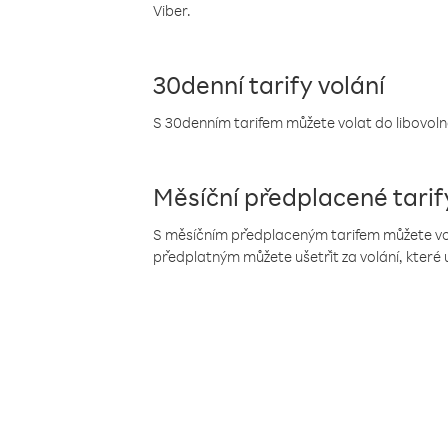
Viber.
30denní tarify volání
S 30denním tarifem můžete volat do libovolné
Měsíční předplacené tarif
S měsíčním předplaceným tarifem můžete volat
předplatným můžete ušetřit za volání, které 