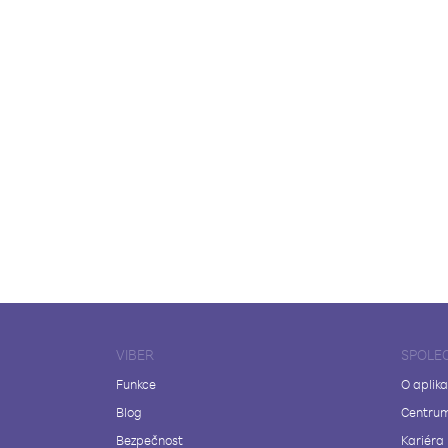
VIBER
SPOLE
Funkce
O aplika
Blog
Centrum
Bezpečnost
Kariéra