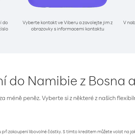
í do
Vyberte kontakt ve Viberu a zavolejte jim z
V nab
íslo
obrazovky s informacemi kontaktu
ání do Namibie z Bosna 
 za méně peněz. Vyberte si z některé z našich flexibi
 při zakoupení libovolné částky. S tímto kreditem můžete volat na jaké