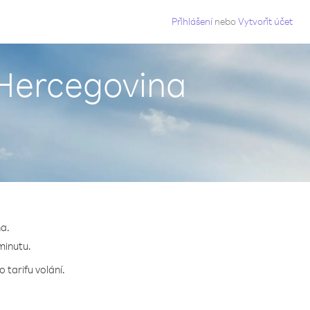
g
Přihlášení
nebo
Vytvořit účet
 Hercegovina
a.
 minutu.
 tarifu volání.