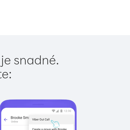
 je snadné.
te: