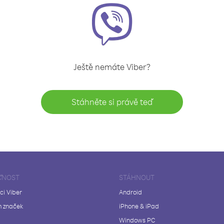
Ještě nemáte Viber?
Stáhněte si právě teď
ČNOST
STÁHNOUT
ci Viber
Android
 značek
iPhone & iPad
Windows PC