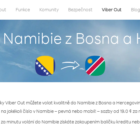
out
Funkce
Komunity
Bezpečnost
Viber Out
Blo
o Namibie z Bosna a
íky Viber Out můžete volat kvalitně do Namibie z Bosna a Hercegovin
 na jakékoli číslo v Namibie – pevná nebo mobil! – sazby od 19.0 ¢ za
 za minutu volání do Namibie získáte zakoupením balíčku kreditu nebo