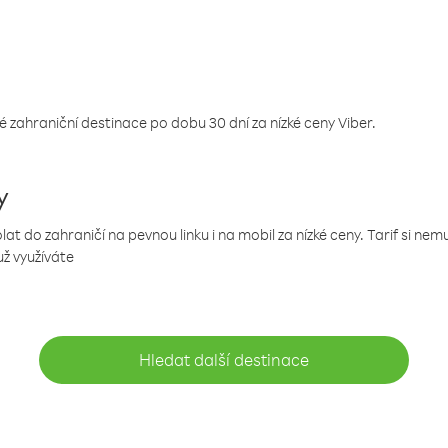
 zahraniční destinace po dobu 30 dní za nízké ceny Viber.
y
 do zahraničí na pevnou linku i na mobil za nízké ceny. Tarif si ne
už využíváte
Hledat další destinace