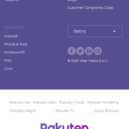
Customer Complaints Code
STÁHNOUT
Čeština
Android
iPhone & iPad
Windows PC
Mac
©
2026
Viber Media S.à r.l.
Linux
Rakuten Viki
Rakuten Kobo
Rakuten Travel
Rakuten Marketing
Rakuten Insight
Rakuten TV
About Rakuten