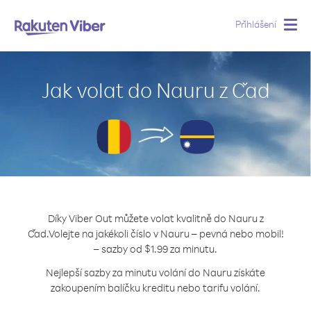
Přihlášení
Togg
navig
Jak volat do Nauru z Čad
Díky Viber Out můžete volat kvalitně do Nauru z
Čad.
Volejte na jakékoli číslo v Nauru – pevná nebo mobil!
– sazby od $1.99 za minutu.
Nejlepší sazby za minutu volání do Nauru získáte
zakoupením balíčku kreditu nebo tarifu volání.