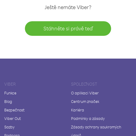
Ještě nemáte Viber?
Stáhněte si právě teď
VIBER
SPOLEČNOST
Funkce
O aplikaci Viber
Blog
Centrum značek
Bezpečnost
Kariéra
Viber Out
Podmínky a zásady
Sazby
Zásady ochrany soukromých
Podpora
údajů