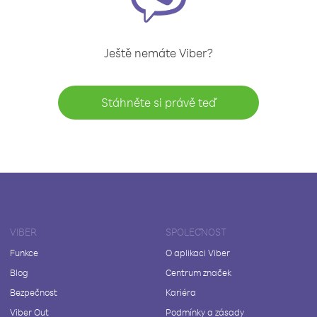
Ještě nemáte Viber?
Stáhněte si právě teď
VIBER
SPOLEČNOST
Funkce
O aplikaci Viber
Blog
Centrum značek
Bezpečnost
Kariéra
Viber Out
Podmínky a zásady