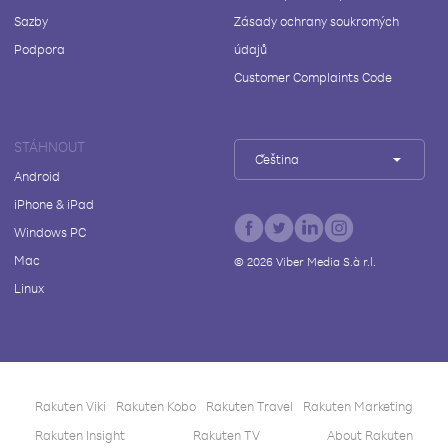
Sazby
Zásady ochrany soukromých
Podpora
údajů
Customer Complaints Code
STÁHNOUT
Čeština
Android
iPhone & iPad
Windows PC
Mac
©
2026
Viber Media S.à r.l.
Linux
Rakuten Viki
Rakuten Kobo
Rakuten Travel
Rakuten Marketing
Rakuten Insight
Rakuten TV
About Rakuten