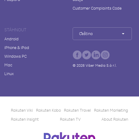
Customer Complaints Code
STÁHNOUT
Čeština
Android
iPhone & iPad
Windows PC
Mac
©
2026
Viber Media S.à r.l.
Linux
Rakuten Viki
Rakuten Kobo
Rakuten Travel
Rakuten Marketing
Rakuten Insight
Rakuten TV
About Rakuten