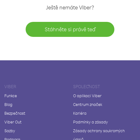
Ještě nemáte Viber?
Stáhněte si právě teď
VIBER
SPOLEČNOST
Funkce
O aplikaci Viber
Blog
Centrum značek
Bezpečnost
Kariéra
Viber Out
Podmínky a zásady
Sazby
Zásady ochrany soukromých
Podpora
údajů