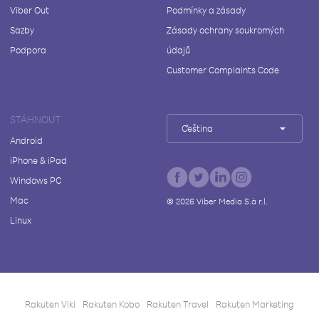
Viber Out
Podmínky a zásady
Sazby
Zásady ochrany soukromých
Podpora
údajů
Customer Complaints Code
STÁHNOUT
Čeština
Android
iPhone & iPad
Windows PC
Mac
©
2026
Viber Media S.à r.l.
Linux
Rakuten Viki
Rakuten Kobo
Rakuten Travel
Rakuten Marketing