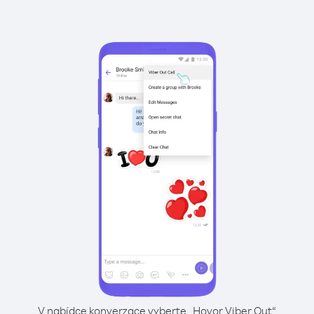
V nabídce konverzace vyberte „Hovor Viber Out“