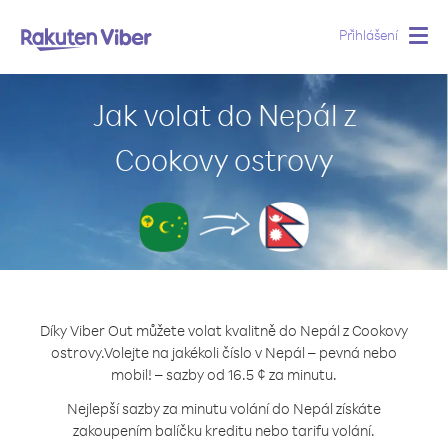
Přihlášení
Togg
navig
Jak volat do Nepál z
Cookovy ostrovy
Díky Viber Out můžete volat kvalitně do Nepál z Cookovy
ostrovy.
Volejte na jakékoli číslo v Nepál – pevná nebo
mobil! – sazby od 16.5 ¢ za minutu.
Nejlepší sazby za minutu volání do Nepál získáte
zakoupením balíčku kreditu nebo tarifu volání.