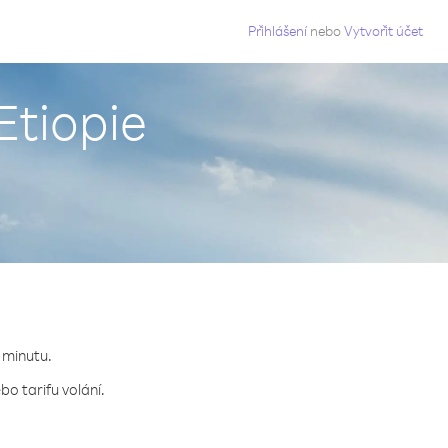
g
Přihlášení
nebo
Vytvořit účet
Etiopie
a minutu.
o tarifu volání.