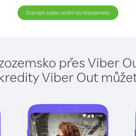
Zobrazit sazby volání do Nizozemsko
izozemsko přes Viber Ou
kredity Viber Out může