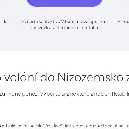
í do
Vyberte kontakt ve Viberu a zavolejte jim z
V nab
obrazovky s informacemi kontaktu
o volání do Nizozemsko z
 za méně peněz. Vyberte si z některé z našich flexibi
 při zakoupení libovolné částky. S tímto kreditem můžete volat na jaké