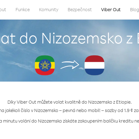
out
Funkce
Komunity
Bezpečnost
Viber Out
Blo
lat do Nizozemsko z 
Díky Viber Out můžete volat kvalitně do Nizozemsko z Etiopie.
na jakékoli číslo v Nizozemsko – pevná nebo mobil! – sazby od 1.9 ¢ z
za minutu volání do Nizozemsko získáte zakoupením balíčku kreditu neb