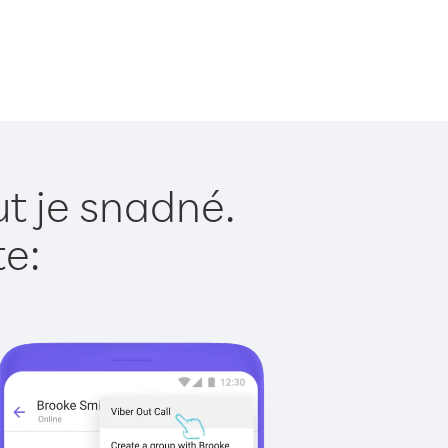
t je snadné.
te: