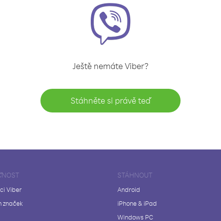
Ještě nemáte Viber?
Stáhněte si právě teď
ČNOST
STÁHNOUT
ci Viber
Android
 značek
iPhone & iPad
Windows PC