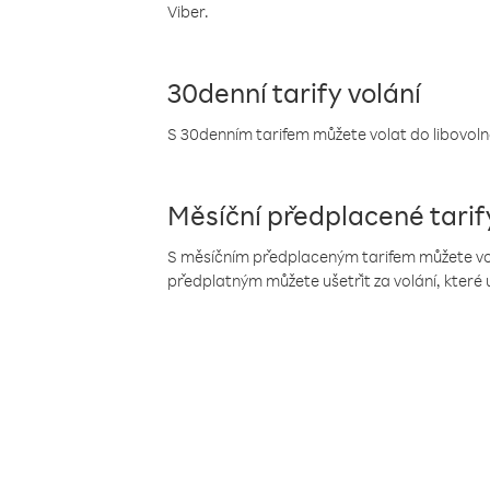
Viber.
30denní tarify volání
S 30denním tarifem můžete volat do libovolné
Měsíční předplacené tarif
S měsíčním předplaceným tarifem můžete volat
předplatným můžete ušetřit za volání, které 