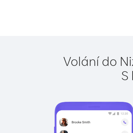
Volání do N
S 