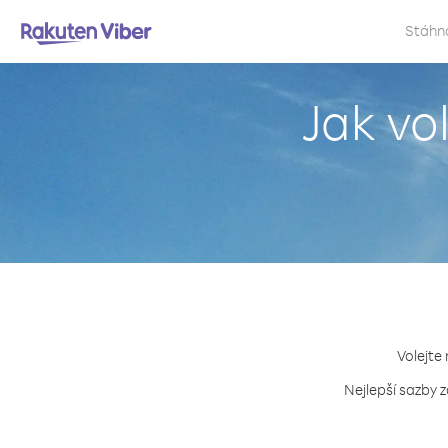
Stáhn
Jak vo
Volejte 
Nejlepší sazby 