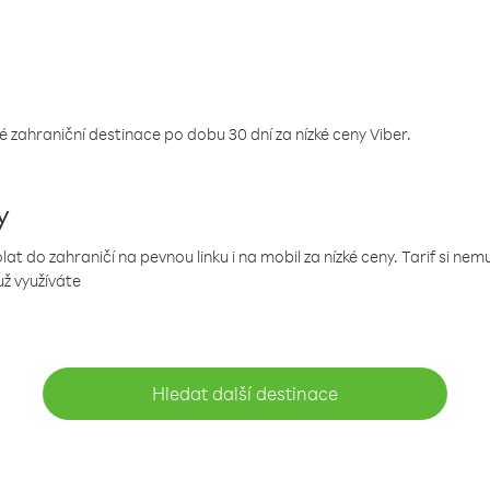
 zahraniční destinace po dobu 30 dní za nízké ceny Viber.
y
 do zahraničí na pevnou linku i na mobil za nízké ceny. Tarif si ne
už využíváte
Hledat další destinace