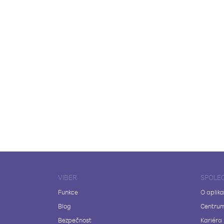
VIBER
SPOLE
Funkce
O aplika
Blog
Centrum
Bezpečnost
Kariéra