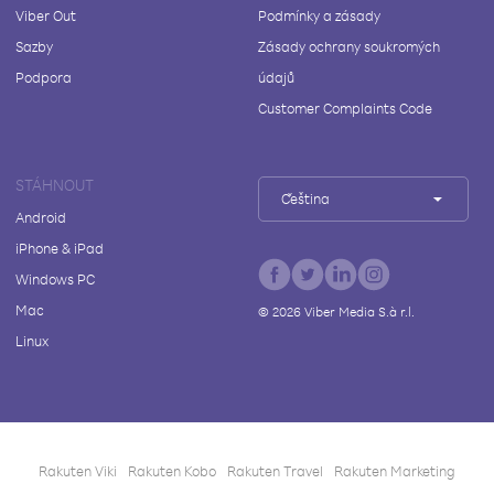
Viber Out
Podmínky a zásady
Sazby
Zásady ochrany soukromých
Podpora
údajů
Customer Complaints Code
STÁHNOUT
Čeština
Android
iPhone & iPad
Windows PC
Mac
©
2026
Viber Media S.à r.l.
Linux
Rakuten Viki
Rakuten Kobo
Rakuten Travel
Rakuten Marketing