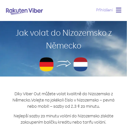
Přihlášení
Togg
navig
Jak volat do Nizozemsko z
Německo
Díky Viber Out můžete volat kvalitně do Nizozemsko z
Německo.
Volejte na jakékoli číslo v Nizozemsko – pevná
nebo mobil! – sazby od 2.3 ¢ za minutu.
Nejlepší sazby za minutu volání do Nizozemsko získáte
zakoupením balíčku kreditu nebo tarifu volání.