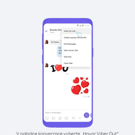
V nabídce konverzace vyberte „Hovor Viber Out“