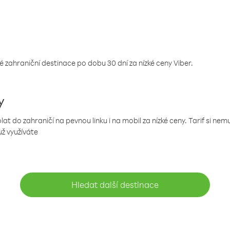
 zahraniční destinace po dobu 30 dní za nízké ceny Viber.
y
 do zahraničí na pevnou linku i na mobil za nízké ceny. Tarif si ne
už využíváte
Hledat další destinace