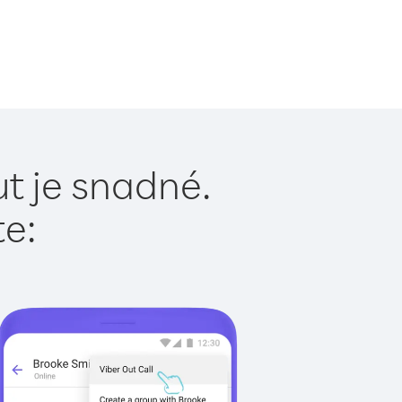
t je snadné.
te: