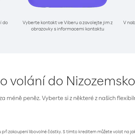
í do
Vyberte kontakt ve Viberu a zavolejte jim z
V nab
obrazovky s informacemi kontaktu
ro volání do Nizozemsko 
 za méně peněz. Vyberte si z některé z našich flexibi
 při zakoupení libovolné částky. S tímto kreditem můžete volat na jaké