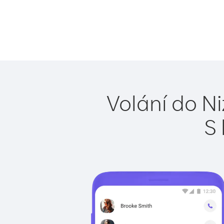
Volání do N
S 