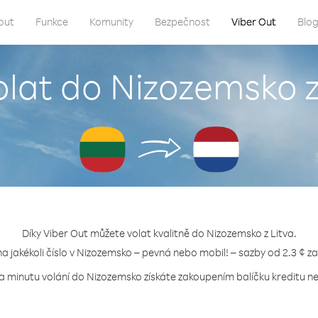
out
Funkce
Komunity
Bezpečnost
Viber Out
Blo
olat do Nizozemsko z
Díky Viber Out můžete volat kvalitně do Nizozemsko z Litva.
na jakékoli číslo v Nizozemsko – pevná nebo mobil! – sazby od 2.3 ¢ z
za minutu volání do Nizozemsko získáte zakoupením balíčku kreditu neb