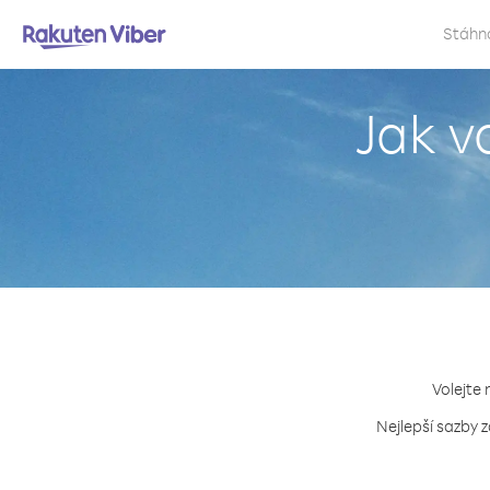
Stáhn
Jak v
Volejte 
Nejlepší sazby 