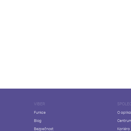
VIBER
SPOLE
Funkce
O aplika
Blog
Centrum
Bezpečnost
Kariéra