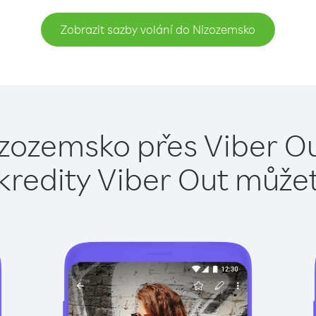
Zobrazit sazby volání do Nizozemsko
izozemsko přes Viber Ou
kredity Viber Out může