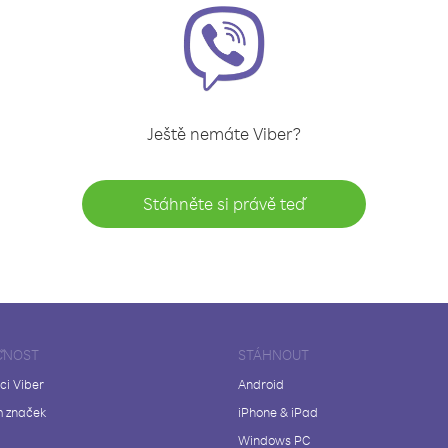
Ještě nemáte Viber?
Stáhněte si právě teď
ČNOST
STÁHNOUT
ci Viber
Android
 značek
iPhone & iPad
Windows PC