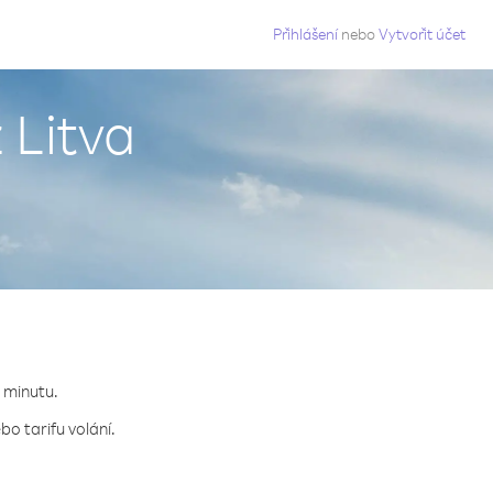
g
Přihlášení
nebo
Vytvořit účet
 Litva
a minutu.
o tarifu volání.