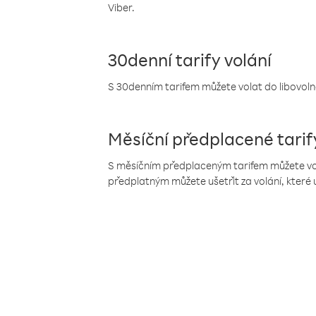
Viber.
30denní tarify volání
S 30denním tarifem můžete volat do libovolné
Měsíční předplacené tarif
S měsíčním předplaceným tarifem můžete volat
předplatným můžete ušetřit za volání, které 