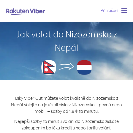
Přihlášení
Togg
navig
Jak volat do Nizozemsko z
Nepál
Díky Viber Out můžete volat kvalitně do Nizozemsko z
Nepál.
Volejte na jakékoli číslo v Nizozemsko – pevná nebo
mobil! – sazby od 1.9 ¢ za minutu.
Nejlepší sazby za minutu volání do Nizozemsko získáte
zakoupením balíčku kreditu nebo tarifu volání.