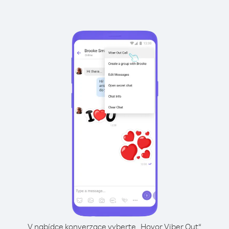
V nabídce konverzace vyberte „Hovor Viber Out“