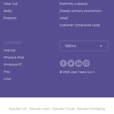
Viber Out
Podmínky a zásady
Sazby
Zásady ochrany soukromých
Podpora
údajů
Customer Complaints Code
STÁHNOUT
Čeština
Android
iPhone & iPad
Windows PC
Mac
©
2026
Viber Media S.à r.l.
Linux
Rakuten Viki
Rakuten Kobo
Rakuten Travel
Rakuten Marketing