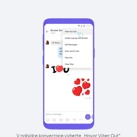
V nabídce konverzace vyberte „Hovor Viber Out“