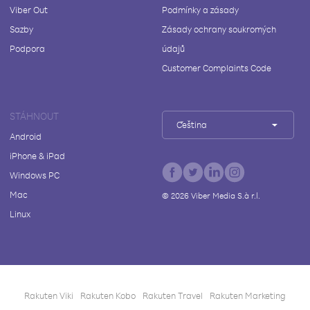
Viber Out
Podmínky a zásady
Sazby
Zásady ochrany soukromých
Podpora
údajů
Customer Complaints Code
STÁHNOUT
Čeština
Android
iPhone & iPad
Windows PC
Mac
©
2026
Viber Media S.à r.l.
Linux
Rakuten Viki
Rakuten Kobo
Rakuten Travel
Rakuten Marketing