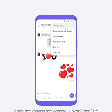
V nabídce konverzace vyberte „Hovor Viber Out“