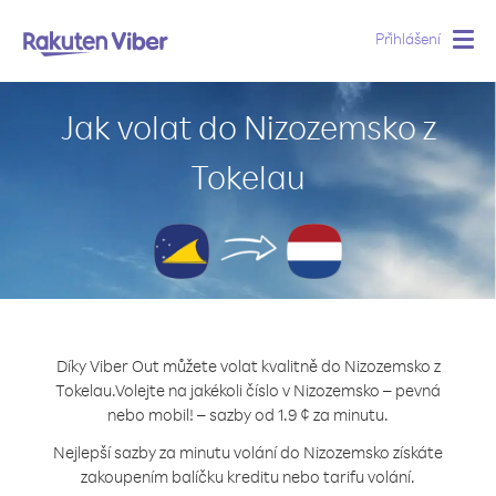
Přihlášení
Togg
navig
Jak volat do Nizozemsko z
Tokelau
Díky Viber Out můžete volat kvalitně do Nizozemsko z
Tokelau.
Volejte na jakékoli číslo v Nizozemsko – pevná
nebo mobil! – sazby od 1.9 ¢ za minutu.
Nejlepší sazby za minutu volání do Nizozemsko získáte
zakoupením balíčku kreditu nebo tarifu volání.