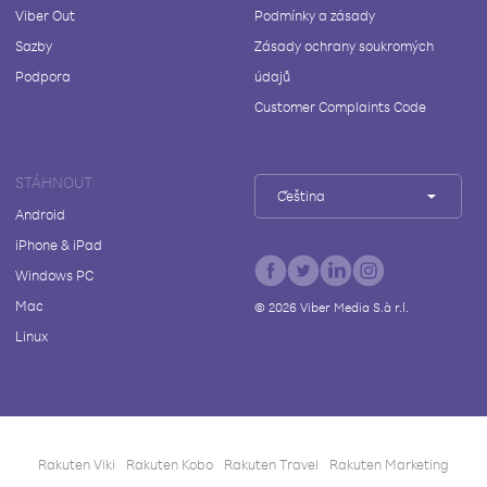
Viber Out
Podmínky a zásady
Sazby
Zásady ochrany soukromých
Podpora
údajů
Customer Complaints Code
STÁHNOUT
Čeština
Android
iPhone & iPad
Windows PC
Mac
©
2026
Viber Media S.à r.l.
Linux
Rakuten Viki
Rakuten Kobo
Rakuten Travel
Rakuten Marketing