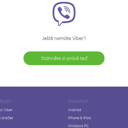
Ještě nemáte Viber?
Stáhněte si právě teď
ČNOST
STÁHNOUT
ci Viber
Android
 značek
iPhone & iPad
Windows PC