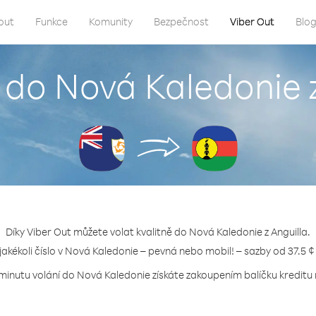
out
Funkce
Komunity
Bezpečnost
Viber Out
Blo
t do Nová Kaledonie z
Díky Viber Out můžete volat kvalitně do Nová Kaledonie z Anguilla.
 jakékoli číslo v Nová Kaledonie – pevná nebo mobil! – sazby od 37.5 ¢
 minutu volání do Nová Kaledonie získáte zakoupením balíčku kreditu n