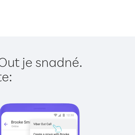
Out je snadné.
te: