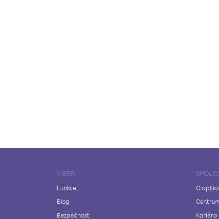
VIBER
SPOLE
Funkce
O aplika
Blog
Centrum
Bezpečnost
Kariéra