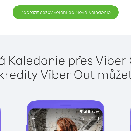
Zobrazit sazby volání do Nová Kaledonie
á Kaledonie přes Viber 
kredity Viber Out může