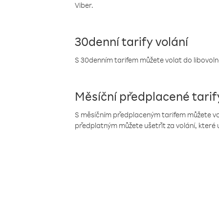
Viber.
30denní tarify volání
S 30denním tarifem můžete volat do libovolné
Měsíční předplacené tarif
S měsíčním předplaceným tarifem můžete volat
předplatným můžete ušetřit za volání, které 