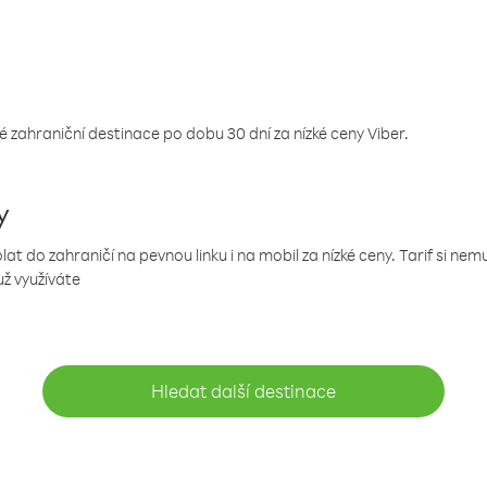
 zahraniční destinace po dobu 30 dní za nízké ceny Viber.
y
 do zahraničí na pevnou linku i na mobil za nízké ceny. Tarif si ne
už využíváte
Hledat další destinace