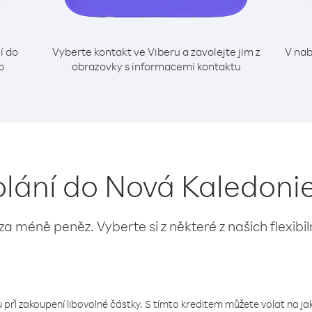
í do
Vyberte kontakt ve Viberu a zavolejte jim z
V nab
o
obrazovky s informacemi kontaktu
olání do Nová Kaledonie
 za méně peněz. Vyberte si z některé z našich flexibi
 při zakoupení libovolné částky. S tímto kreditem můžete volat na jaké