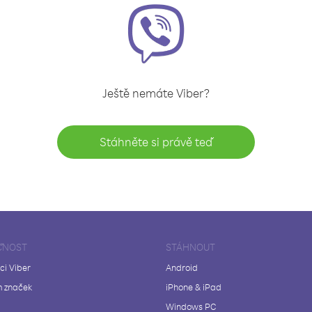
Ještě nemáte Viber?
Stáhněte si právě teď
ČNOST
STÁHNOUT
ci Viber
Android
 značek
iPhone & iPad
Windows PC