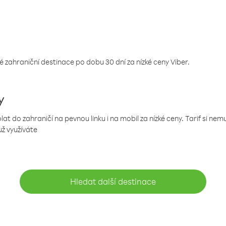
 zahraniční destinace po dobu 30 dní za nízké ceny Viber.
y
 do zahraničí na pevnou linku i na mobil za nízké ceny. Tarif si ne
už využíváte
Hledat další destinace