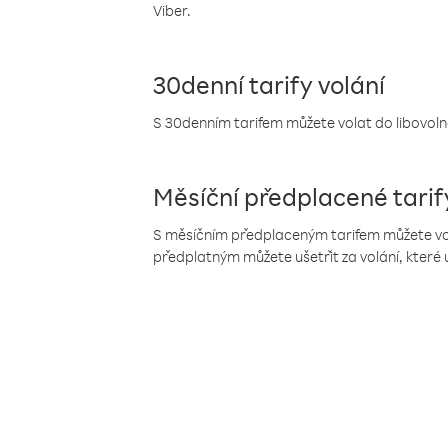
Viber.
30denní tarify volání
S 30denním tarifem můžete volat do libovolné
Měsíční předplacené tarif
S měsíčním předplaceným tarifem můžete volat
předplatným můžete ušetřit za volání, které 