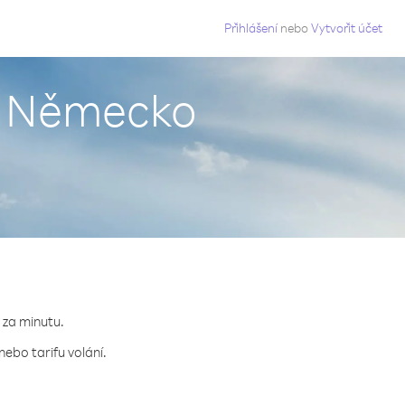
g
Přihlášení
nebo
Vytvořit účet
 z Německo
 za minutu.
ebo tarifu volání.