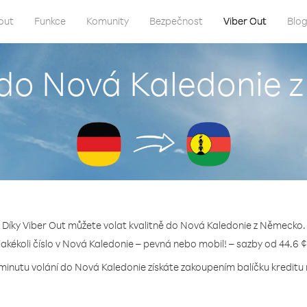
out
Funkce
Komunity
Bezpečnost
Viber Out
Blo
 do Nová Kaledonie
Díky Viber Out můžete volat kvalitně do Nová Kaledonie z Německo.
 jakékoli číslo v Nová Kaledonie – pevná nebo mobil! – sazby od 44.6 ¢
 minutu volání do Nová Kaledonie získáte zakoupením balíčku kreditu n