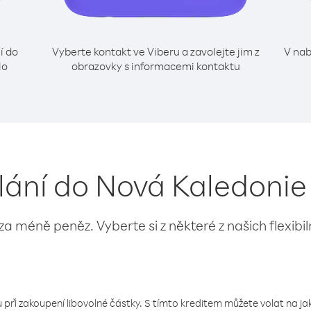
í do
Vyberte kontakt ve Viberu a zavolejte jim z
V nab
lo
obrazovky s informacemi kontaktu
olání do Nová Kaledoni
 za méně peněz. Vyberte si z některé z našich flexibi
 při zakoupení libovolné částky. S tímto kreditem můžete volat na jaké