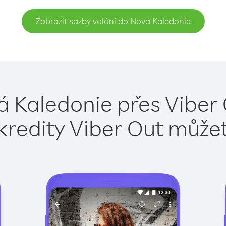
Zobrazit sazby volání do Nová Kaledonie
á Kaledonie přes Viber 
kredity Viber Out může