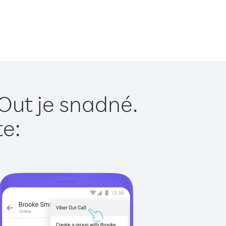
Out je snadné.
te: