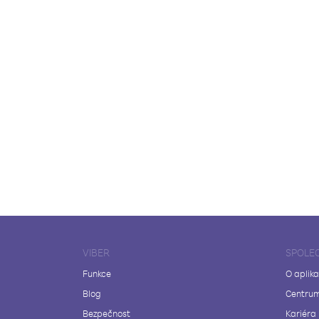
VIBER
SPOLE
Funkce
O aplika
Blog
Centrum
Bezpečnost
Kariéra