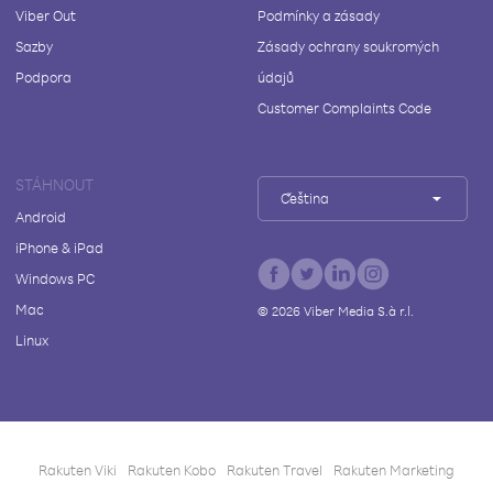
Viber Out
Podmínky a zásady
Sazby
Zásady ochrany soukromých
Podpora
údajů
Customer Complaints Code
STÁHNOUT
Čeština
Android
iPhone & iPad
Windows PC
Mac
©
2026
Viber Media S.à r.l.
Linux
Rakuten Viki
Rakuten Kobo
Rakuten Travel
Rakuten Marketing