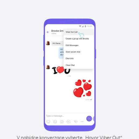
V nabídce konverzace vyberte „Hovor Viber Out“