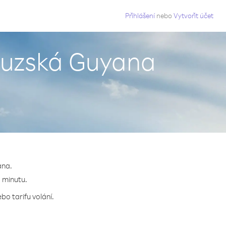
g
Přihlášení
nebo
Vytvořit účet
couzská Guyana
ana.
a minutu.
bo tarifu volání.