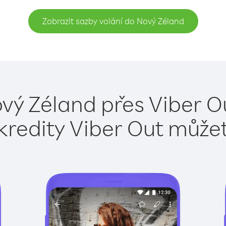
Zobrazit sazby volání do Nový Zéland
vý Zéland přes Viber O
kredity Viber Out může