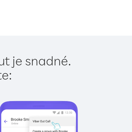
ut je snadné.
te: