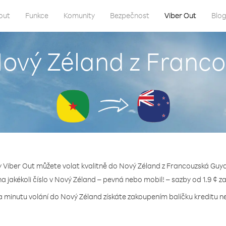
out
Funkce
Komunity
Bezpečnost
Viber Out
Blo
Nový Zéland z Fran
y Viber Out můžete volat kvalitně do Nový Zéland z Francouzská Guy
na jakékoli číslo v Nový Zéland – pevná nebo mobil! – sazby od 1.9 ¢ z
a minutu volání do Nový Zéland získáte zakoupením balíčku kreditu ne