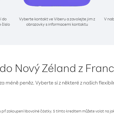
í do
Vyberte kontakt ve Viberu a zavolejte jim z
V nab
 číslo
obrazovky s informacemi kontaktu
í do Nový Zéland z Fra
 za méně peněz. Vyberte si z některé z našich flexibi
 při zakoupení libovolné částky. S tímto kreditem můžete volat na jaké