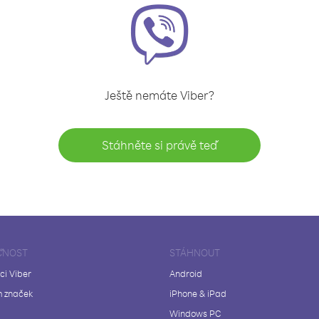
Ještě nemáte Viber?
Stáhněte si právě teď
ČNOST
STÁHNOUT
ci Viber
Android
 značek
iPhone & iPad
Windows PC