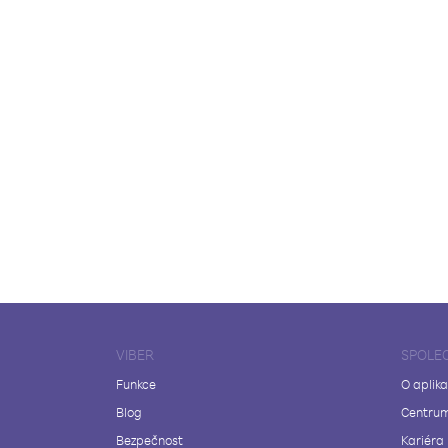
VIBER
SPOLE
Funkce
O aplika
Blog
Centrum
Bezpečnost
Kariéra