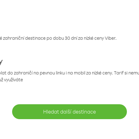
 zahraniční destinace po dobu 30 dní za nízké ceny Viber.
y
 do zahraničí na pevnou linku i na mobil za nízké ceny. Tarif si ne
už využíváte
Hledat další destinace