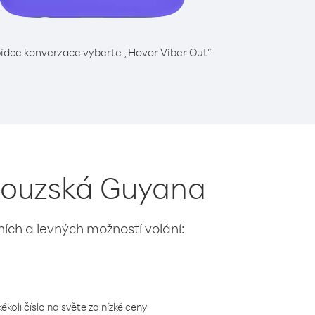
ídce konverzace vyberte „Hovor Viber Out“
ncouzská Guyana
lních a levných možností volání:
koli číslo na světe za nízké ceny