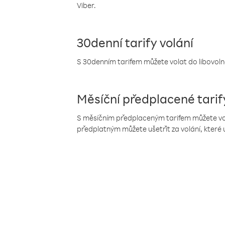
Viber.
30denní tarify volání
S 30denním tarifem můžete volat do libovolné
Měsíční předplacené tarif
S měsíčním předplaceným tarifem můžete volat
předplatným můžete ušetřit za volání, které 